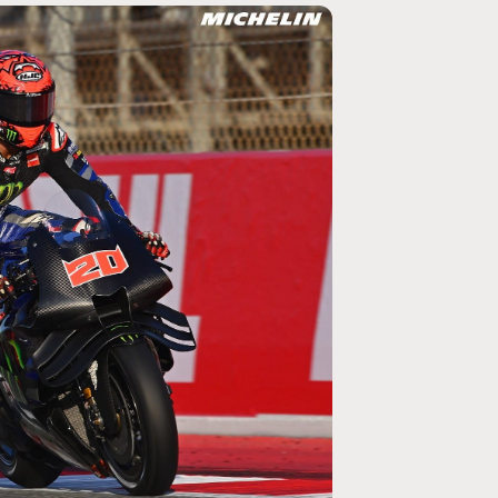
MOTO GP
rogramme du GP de
Zarco évite l'opération et vise un r
septembre