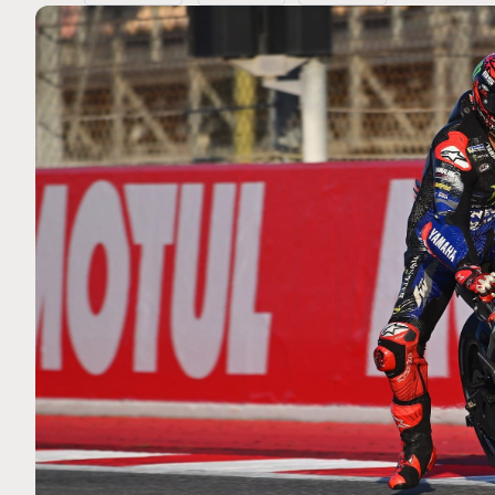
MOTO GP
 Ce club spécial dans
Silverstone : Horaires et P
arquez
Grande-Bretagne