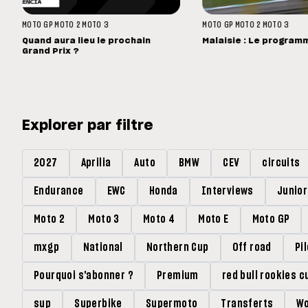
MOTO GP
MOTO 2
MOTO 3
MOTO GP
MOTO 2
MOTO 3
Quand aura lieu le prochain
Malaisie : Le program
Grand Prix ?
Explorer par filtre
2027
Aprilia
Auto
BMW
CEV
circuits
Endurance
EWC
Honda
Interviews
Junio
Moto 2
Moto 3
Moto 4
Moto E
Moto GP
mxgp
National
Northern Cup
Off road
Pi
Pourquoi s'abonner ?
Premium
red bull rookies c
sup
Superbike
Supermoto
Transferts
Wo