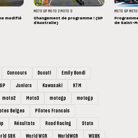
MOTO GP
MOTO 2
MOTO 3
MOTO GP
MOTO
me modifié
Changement de programme ! (GP
Programme 
d'Australie)
de Saint-M
Concours
Ducati
Emily Bondi
rGP
Juniors
Kawasaki
KTM
moto2
Moto3
motogp
motogp
lotes Belges
Pilotes Francais
up
Résultats
Road Racing
Stats
rld SBK
World WCR
WorldWCR
WSBK