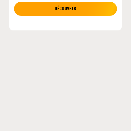
MOTO GP
DÉCOUVRIR
etour en
MotoGP : les cinq constructeurs signent un
accord historique pour 2027-2031