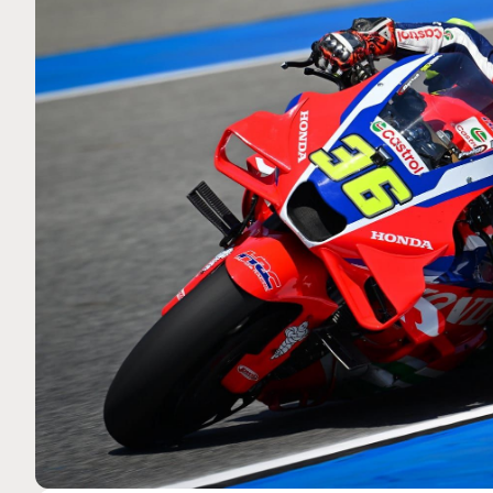
MOTO GP
 Ce club spécial dans
Silverstone : Horaires et Pr
rquez
Grande-Bretagne