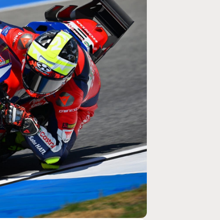
MOTO GP
ogramme du GP de
Zarco évite l'opération et vise un re
septembre