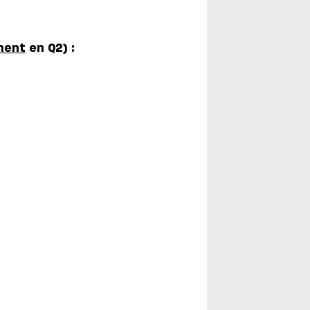
ment
en Q2) :