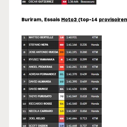
Buriram, Essais
Moto3
(top-14
provisoire