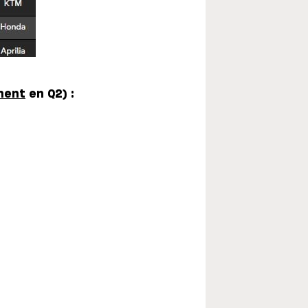
ment
en Q2) :