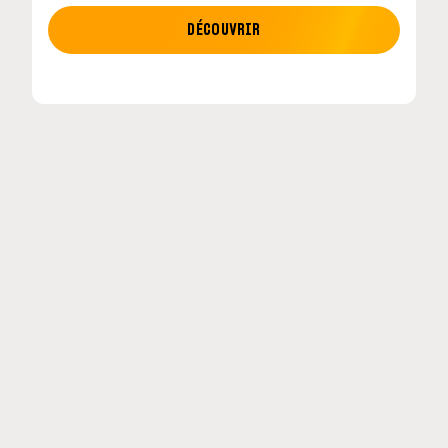
MOTO GP
DÉCOUVRIR
tour en
MotoGP : les cinq constructeurs signent un
accord historique pour 2027-2031