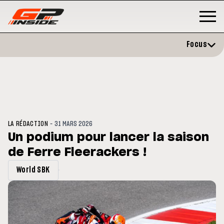
Focus
-
LA RÉDACTION
31 MARS 2026
Un podium pour lancer la saison
de Ferre Fleerackers !
MOTO GP
s opéré avec succès de la
Silverstone : Horaires et
World SBK
ule droite à Madrid
Programme du GP de Grande-
Bretagne