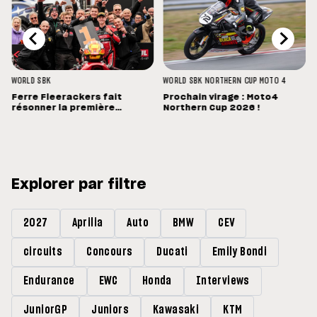
WORLD SBK
WORLD SBK
NORTHERN CUP
MOTO 4
Ferre Fleerackers fait
Prochain virage : Moto4
résonner la première
Northern Cup 2026 !
Brabançonne en Sportbike
Explorer par filtre
2027
Aprilia
Auto
BMW
CEV
circuits
Concours
Ducati
Emily Bondi
Endurance
EWC
Honda
Interviews
JuniorGP
Juniors
Kawasaki
KTM