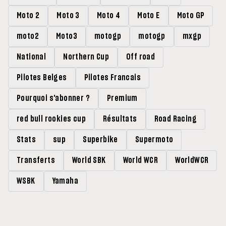
Moto 2
Moto 3
Moto 4
Moto E
Moto GP
moto2
Moto3
motogp
motogp
mxgp
National
Northern Cup
Off road
Pilotes Belges
Pilotes Francais
Pourquoi s'abonner ?
Premium
red bull rookies cup
Résultats
Road Racing
Stats
sup
Superbike
Supermoto
Transferts
World SBK
World WCR
WorldWCR
WSBK
Yamaha