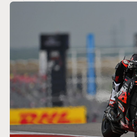
MOTO GP
 Ce club spécial dans
Zarco évite l'opération et vi
arquez
septembre