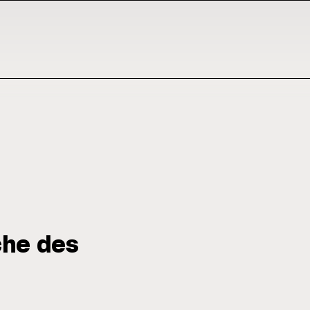
che des
n