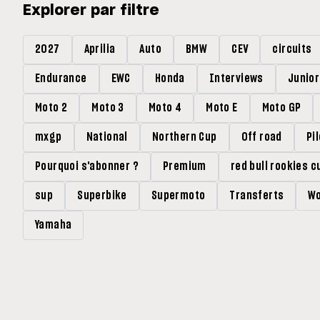
Explorer par filtre
2027
Aprilia
Auto
BMW
CEV
circuits
Endurance
EWC
Honda
Interviews
Junio
Moto 2
Moto 3
Moto 4
Moto E
Moto GP
mxgp
National
Northern Cup
Off road
Pi
Pourquoi s'abonner ?
Premium
red bull rookies c
sup
Superbike
Supermoto
Transferts
Wo
Yamaha