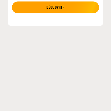
MOTO GP
DÉCOUVRIR
MotoGP : les cinq constructeurs signent un
accord historique pour 2027-2031