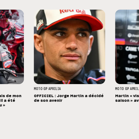
MOTO GP
APRILIA
MOTO GP
APRIL
tais de mon
OFFICIEL : Jorge Martin a décidé
Martin « vi
il a été
de son avenir
saison » av
u »