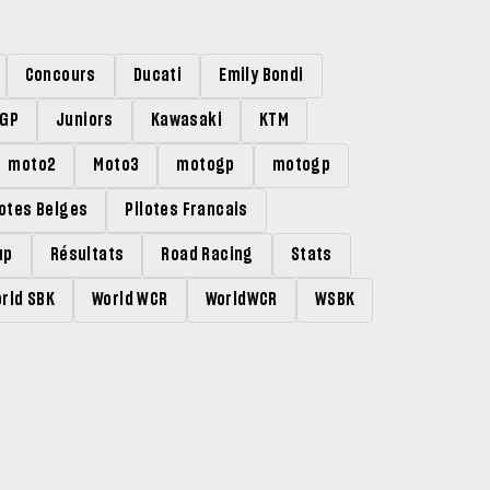
Concours
Ducati
Emily Bondi
rGP
Juniors
Kawasaki
KTM
moto2
Moto3
motogp
motogp
lotes Belges
Pilotes Francais
up
Résultats
Road Racing
Stats
rld SBK
World WCR
WorldWCR
WSBK