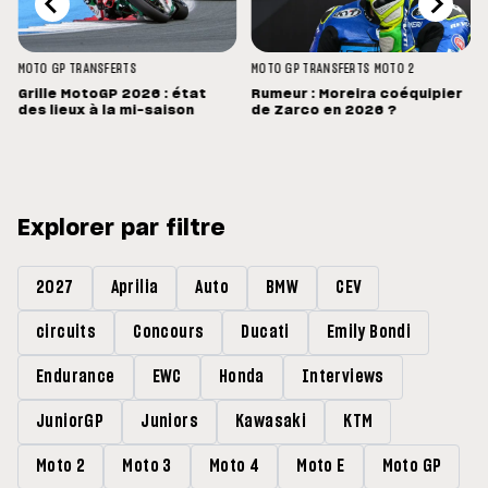
MOTO GP
TRANSFERTS
MOTO GP
TRANSFERTS
MOTO 2
s
Grille MotoGP 2026 : état
Rumeur : Moreira coéquipier
des lieux à la mi-saison
de Zarco en 2026 ?
Explorer par filtre
2027
Aprilia
Auto
BMW
CEV
circuits
Concours
Ducati
Emily Bondi
Endurance
EWC
Honda
Interviews
JuniorGP
Juniors
Kawasaki
KTM
Moto 2
Moto 3
Moto 4
Moto E
Moto GP