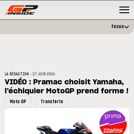
Focus
-
LA RÉDACTION
27 JUIN 2024
VIDÉO : Pramac choisit Yamaha,
l'échiquier MotoGP prend forme !
3
MOTO GP
s opéré avec succès de la
Silverstone : Horaires et
Moto GP
Transferts
cule droite à Madrid
Programme du GP de Grande-
Bretagne