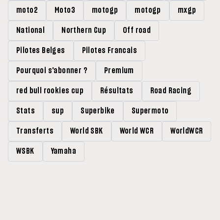
moto2
Moto3
motogp
motogp
mxgp
National
Northern Cup
Off road
Pilotes Belges
Pilotes Francais
Pourquoi s'abonner ?
Premium
red bull rookies cup
Résultats
Road Racing
Stats
sup
Superbike
Supermoto
Transferts
World SBK
World WCR
WorldWCR
WSBK
Yamaha