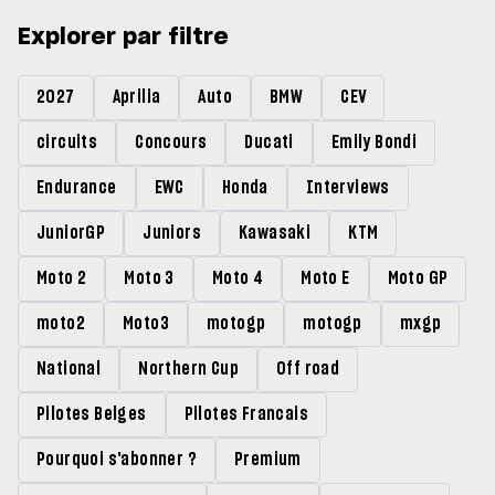
Explorer par filtre
2027
Aprilia
Auto
BMW
CEV
circuits
Concours
Ducati
Emily Bondi
Endurance
EWC
Honda
Interviews
JuniorGP
Juniors
Kawasaki
KTM
Moto 2
Moto 3
Moto 4
Moto E
Moto GP
moto2
Moto3
motogp
motogp
mxgp
National
Northern Cup
Off road
Pilotes Belges
Pilotes Francais
Pourquoi s'abonner ?
Premium