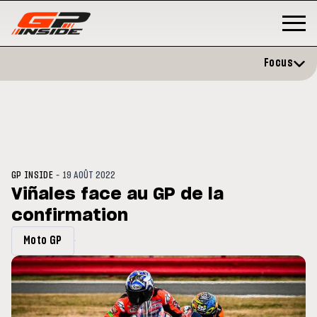
Focus
-
GP INSIDE
19 AOÛT 2022
Viñales face au GP de la
confirmation
P
MOTO GP
stone : Horaires et
Zarco évite l'opération et vise 
Moto GP
amme du GP de Grande-
retour en septembre
gne