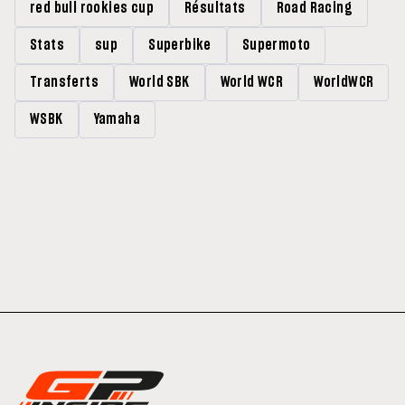
red bull rookies cup
Résultats
Road Racing
Stats
sup
Superbike
Supermoto
Transferts
World SBK
World WCR
WorldWCR
WSBK
Yamaha