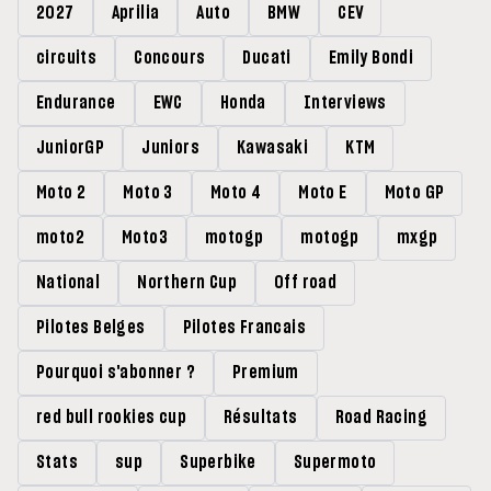
2027
Aprilia
Auto
BMW
CEV
circuits
Concours
Ducati
Emily Bondi
Endurance
EWC
Honda
Interviews
JuniorGP
Juniors
Kawasaki
KTM
Moto 2
Moto 3
Moto 4
Moto E
Moto GP
moto2
Moto3
motogp
motogp
mxgp
National
Northern Cup
Off road
Pilotes Belges
Pilotes Francais
Pourquoi s'abonner ?
Premium
red bull rookies cup
Résultats
Road Racing
Stats
sup
Superbike
Supermoto