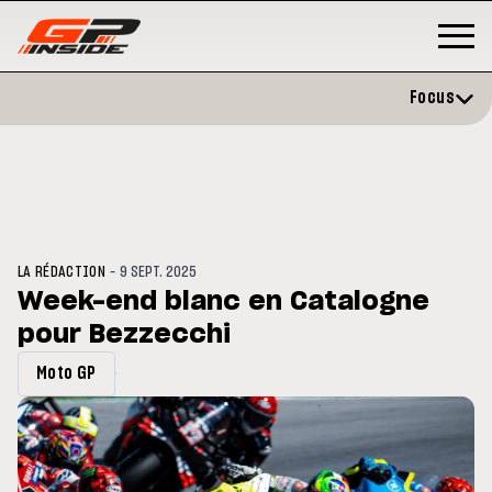
Focus
-
LA RÉDACTION
9 SEPT. 2025
Week-end blanc en Catalogne
pour Bezzecchi
P
MOTOGP
/ MOTO GP
évite l'opération et vise un
Doublé Trackhouse en Sprint
Moto GP
r en septembre