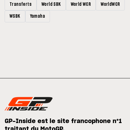
Transferts
World SBK
World WCR
WorldWCR
WSBK
Yamaha
GP-Inside est le site francophone n°1
traitant du MotoGP.