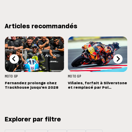
Articles recommandés
MOTO GP
MOTO GP
Fernandez prolonge chez
Viñales, forfait à Silverstone
Trackhouse jusqu'en 2028
et remplacé par Pol
Espargaro : « Ce n'est pas la
meilleure nouvelle »
Explorer par filtre