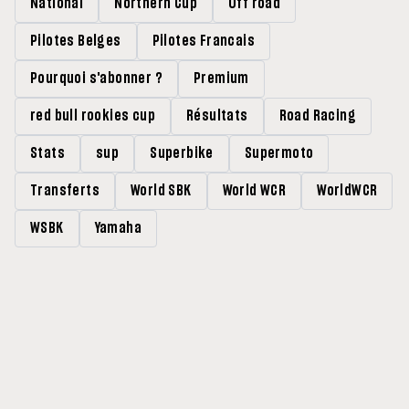
National
Northern Cup
Off road
Pilotes Belges
Pilotes Francais
Pourquoi s'abonner ?
Premium
red bull rookies cup
Résultats
Road Racing
Stats
sup
Superbike
Supermoto
Transferts
World SBK
World WCR
WorldWCR
WSBK
Yamaha