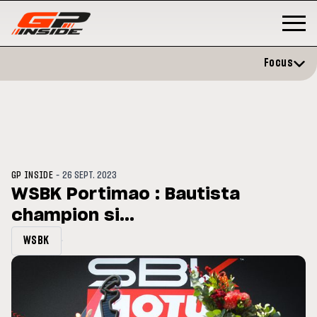
Focus
-
GP INSIDE
26 SEPT. 2023
WSBK Portimao : Bautista
champion si...
P
MOTO GP
stone : Horaires et
Zarco évite l'opération et vise 
WSBK
amme du GP de Grande-
retour en septembre
gne