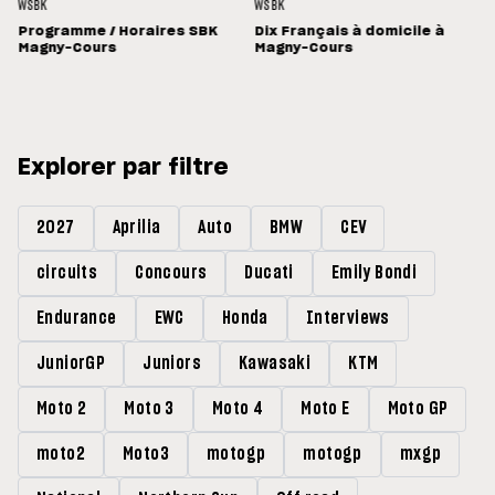
WSBK
WSBK
Programme / Horaires SBK
Dix Français à domicile à
Magny-Cours
Magny-Cours
Explorer par filtre
2027
Aprilia
Auto
BMW
CEV
circuits
Concours
Ducati
Emily Bondi
Endurance
EWC
Honda
Interviews
JuniorGP
Juniors
Kawasaki
KTM
Moto 2
Moto 3
Moto 4
Moto E
Moto GP
moto2
Moto3
motogp
motogp
mxgp