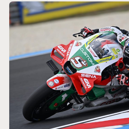
MOTO GP
 Ce club spécial dans
Silverstone : Horaires et P
arquez
Grande-Bretagne