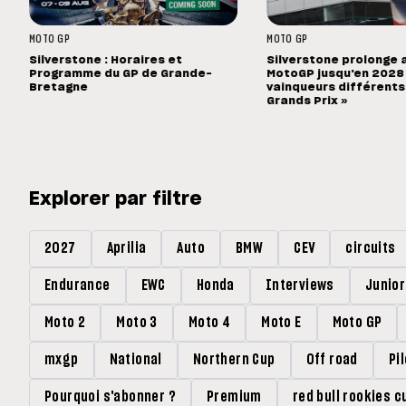
MOTO GP
MOTO GP
Silverstone : Horaires et
Silverstone prolonge 
Programme du GP de Grande-
MotoGP jusqu'en 2028 :
Bretagne
vainqueurs différents
Grands Prix »
Explorer par filtre
2027
Aprilia
Auto
BMW
CEV
circuits
Endurance
EWC
Honda
Interviews
Junio
Moto 2
Moto 3
Moto 4
Moto E
Moto GP
mxgp
National
Northern Cup
Off road
Pi
Pourquoi s'abonner ?
Premium
red bull rookies c