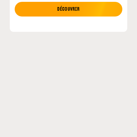
MOTO GP
DÉCOUVRIR
etour en
MotoGP : les cinq constructeurs signent un
accord historique pour 2027-2031