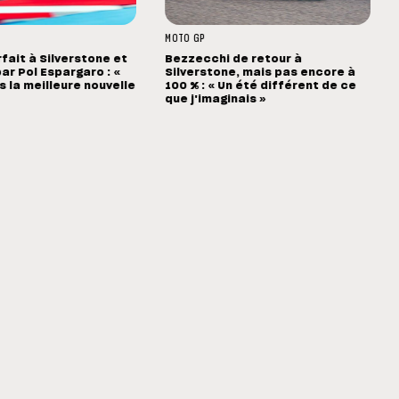
MOTO GP
rfait à Silverstone et
Bezzecchi de retour à
ar Pol Espargaro : «
Silverstone, mais pas encore à
s la meilleure nouvelle
100 % : « Un été différent de ce
que j'imaginais »