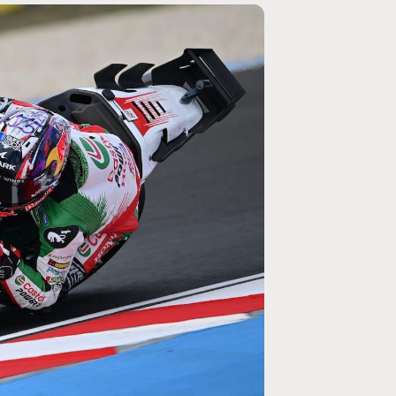
MOTO GP
rogramme du GP de
Zarco évite l'opération et vise un r
septembre