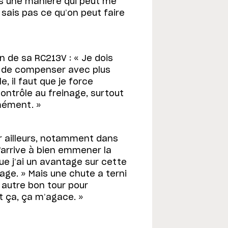
as une manière qui peut me
 sais pas ce qu’on peut faire
n de sa RC213V : « Je dois
ie de compenser avec plus
e, il faut que je force
ontrôle au freinage, surtout
mément. »
 ailleurs, notamment dans
 j'arrive à bien emmener la
ue j’ai un avantage sur cette
age. » Mais une chute a terni
n autre bon tour pour
t ça, ça m’agace. »