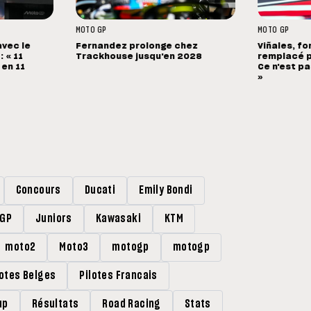
MOTO GP
MOTO GP
avec le
Fernandez prolonge chez
Viñales, fo
 « 11
Trackhouse jusqu'en 2028
remplacé p
 en 11
Ce n'est pa
»
Concours
Ducati
Emily Bondi
rGP
Juniors
Kawasaki
KTM
moto2
Moto3
motogp
motogp
lotes Belges
Pilotes Francais
up
Résultats
Road Racing
Stats