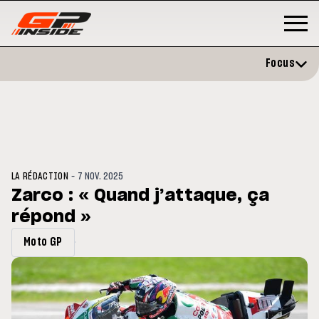
Focus
-
LA RÉDACTION
7 NOV. 2025
Zarco : « Quand j’attaque, ça
répond »
P
MOTO GP
stone : Horaires et
Zarco évite l'opération et vise 
Moto GP
amme du GP de Grande-
retour en septembre
gne