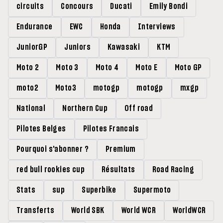
circuits
Concours
Ducati
Emily Bondi
Endurance
EWC
Honda
Interviews
JuniorGP
Juniors
Kawasaki
KTM
Moto 2
Moto 3
Moto 4
Moto E
Moto GP
moto2
Moto3
motogp
motogp
mxgp
National
Northern Cup
Off road
Pilotes Belges
Pilotes Francais
Pourquoi s'abonner ?
Premium
red bull rookies cup
Résultats
Road Racing
Stats
sup
Superbike
Supermoto
Transferts
World SBK
World WCR
WorldWCR