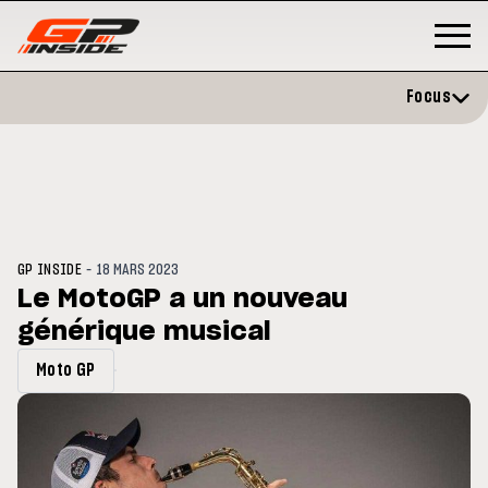
Focus
-
GP INSIDE
18 MARS 2023
Le MotoGP a un nouveau
générique musical
P
MOTO GP
stone : Horaires et
Zarco évite l'opération et vise 
Moto GP
amme du GP de Grande-
retour en septembre
gne