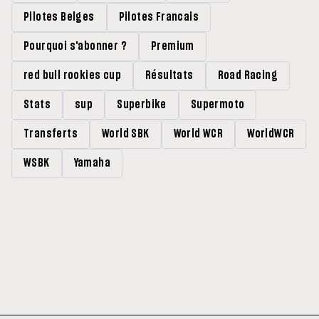
Pilotes Belges
Pilotes Francais
Pourquoi s'abonner ?
Premium
red bull rookies cup
Résultats
Road Racing
Stats
sup
Superbike
Supermoto
Transferts
World SBK
World WCR
WorldWCR
WSBK
Yamaha