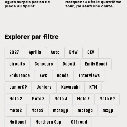
Ogura surpris par sa 2e
Marquez : « Dès le quatrième
place au Sprint
tour, j'ai senti une chute
énorme »
Explorer par filtre
2027
Aprilia
Auto
BMW
CEV
circuits
Concours
Ducati
Emily Bondi
Endurance
EWC
Honda
Interviews
JuniorGP
Juniors
Kawasaki
KTM
Moto 2
Moto 3
Moto 4
Moto E
Moto GP
moto2
Moto3
motogp
motogp
mxgp
National
Northern Cup
Off road