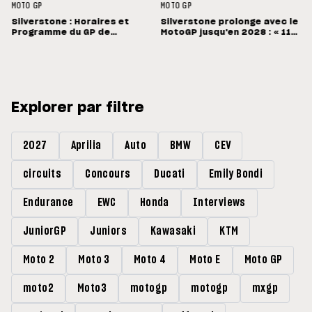
MOTO GP
MOTO GP
Silverstone : Horaires et
Silverstone prolonge avec le
Programme du GP de
MotoGP jusqu'en 2028 : « 11
Grande-Bretagne
vainqueurs différents en 11
Grands Prix »
Explorer par filtre
2027
Aprilia
Auto
BMW
CEV
circuits
Concours
Ducati
Emily Bondi
Endurance
EWC
Honda
Interviews
JuniorGP
Juniors
Kawasaki
KTM
Moto 2
Moto 3
Moto 4
Moto E
Moto GP
moto2
Moto3
motogp
motogp
mxgp