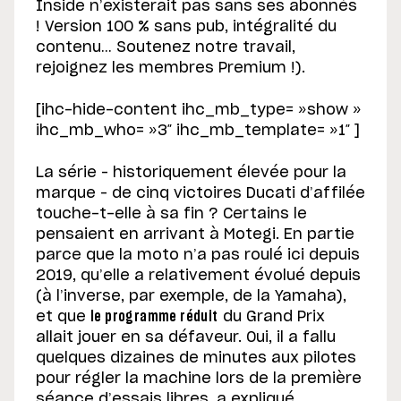
Inside n’existerait pas sans ses abonnés
! Version 100 % sans pub, intégralité du
contenu… Soutenez notre travail,
rejoignez les membres Premium !).
[ihc-hide-content ihc_mb_type= »show »
ihc_mb_who= »3″ ihc_mb_template= »1″ ]
La série – historiquement élevée pour la
marque – de cinq victoires Ducati d’affilée
touche-t-elle à sa fin ? Certains le
pensaient en arrivant à Motegi. En partie
parce que la moto n’a pas roulé ici depuis
2019, qu’elle a relativement évolué depuis
(à l’inverse, par exemple, de la Yamaha),
et que
le programme réduit
du Grand Prix
allait jouer en sa défaveur. Oui, il a fallu
quelques dizaines de minutes aux pilotes
pour régler la machine lors de la première
séance d’essais libres, a expliqué