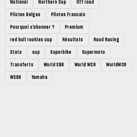
National
Northern Cup
Off road
Pilotes Belges
Pilotes Francais
Pourquoi s'abonner ?
Premium
red bull rookies cup
Résultats
Road Racing
Stats
sup
Superbike
Supermoto
Transferts
World SBK
World WCR
WorldWCR
WSBK
Yamaha