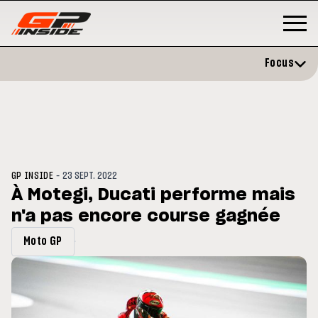
Focus
-
GP INSIDE
23 SEPT. 2022
À Motegi, Ducati performe mais
n'a pas encore course gagnée
P
MOTO GP
stone : Horaires et
Zarco évite l'opération et vise 
Moto GP
amme du GP de Grande-
retour en septembre
gne