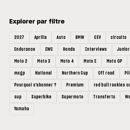
Explorer par filtre
2027
Aprilia
Auto
BMW
CEV
circuits
Endurance
EWC
Honda
Interviews
Junio
Moto 2
Moto 3
Moto 4
Moto E
Moto GP
mxgp
National
Northern Cup
Off road
Pi
Pourquoi s'abonner ?
Premium
red bull rookies c
sup
Superbike
Supermoto
Transferts
Wo
Yamaha