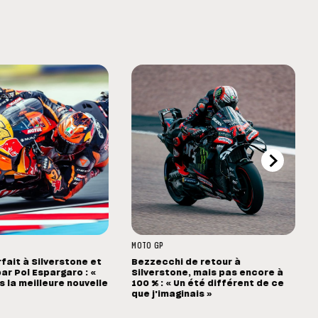
MOTO GP
rfait à Silverstone et
Bezzecchi de retour à
ar Pol Espargaro : «
Silverstone, mais pas encore à
s la meilleure nouvelle
100 % : « Un été différent de ce
que j'imaginais »