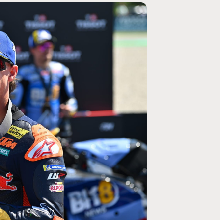
MOTO GP
rogramme du GP de
Zarco évite l'opération et vise un r
septembre