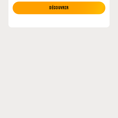
MOTO GP
DÉCOUVRIR
etour en
MotoGP : les cinq constructeurs signent un
accord historique pour 2027-2031