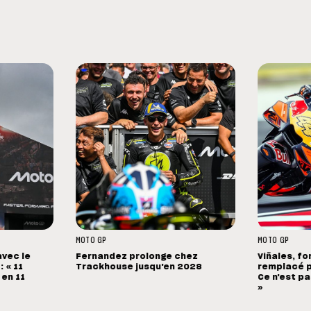
MOTO GP
MOTO GP
avec le
Fernandez prolonge chez
Viñales, fo
 « 11
Trackhouse jusqu'en 2028
remplacé p
 en 11
Ce n'est pa
»