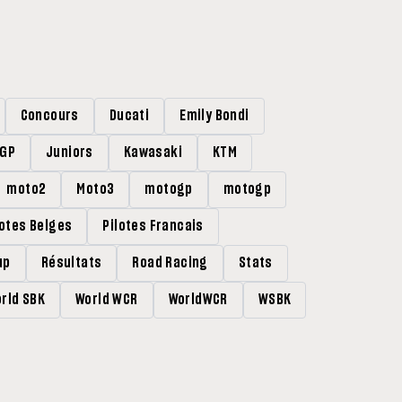
Concours
Ducati
Emily Bondi
rGP
Juniors
Kawasaki
KTM
moto2
Moto3
motogp
motogp
lotes Belges
Pilotes Francais
up
Résultats
Road Racing
Stats
rld SBK
World WCR
WorldWCR
WSBK