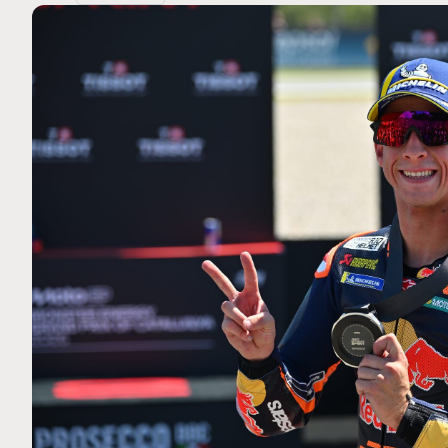
MOTO GP
 Ce club spécial dans
Silverstone : Horaires et P
arquez
Grande-Bretagne