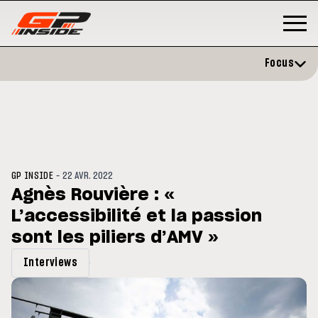
Focus
-
GP INSIDE
22 AVR. 2022
Agnès Rouvière : «
L’accessibilité et la passion
P
MOTO GP
stone : Horaires et
sont les piliers d’AMV »
Zarco évite l'opération et vise 
amme du GP de Grande-
retour en septembre
gne
Interviews