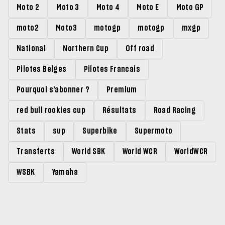
Moto 2
Moto 3
Moto 4
Moto E
Moto GP
moto2
Moto3
motogp
motogp
mxgp
National
Northern Cup
Off road
Pilotes Belges
Pilotes Francais
Pourquoi s'abonner ?
Premium
red bull rookies cup
Résultats
Road Racing
Stats
sup
Superbike
Supermoto
Transferts
World SBK
World WCR
WorldWCR
WSBK
Yamaha