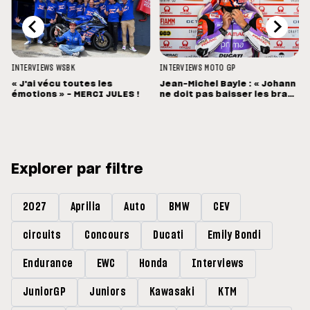
INTERVIEWS
WSBK
INTERVIEWS
MOTO GP
« J'ai vécu toutes les
Jean-Michel Bayle : « Johann
émotions » - MERCI JULES !
ne doit pas baisser les bras
»
Explorer par filtre
2027
Aprilia
Auto
BMW
CEV
circuits
Concours
Ducati
Emily Bondi
Endurance
EWC
Honda
Interviews
JuniorGP
Juniors
Kawasaki
KTM