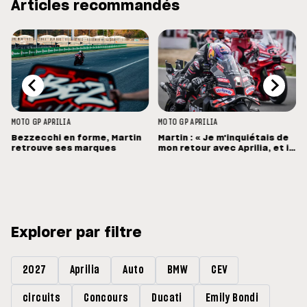
Articles recommandés
MOTO GP
APRILIA
MOTO GP
APRILIA
Bezzecchi en forme, Martin
Martin : « Je m'inquiétais de
retrouve ses marques
mon retour avec Aprilia, et il
a été bien meilleur que prévu
»
Explorer par filtre
2027
Aprilia
Auto
BMW
CEV
circuits
Concours
Ducati
Emily Bondi