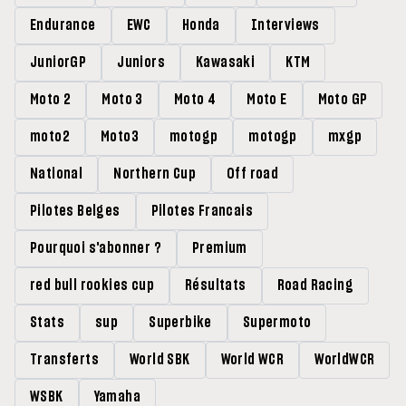
Endurance
EWC
Honda
Interviews
JuniorGP
Juniors
Kawasaki
KTM
Moto 2
Moto 3
Moto 4
Moto E
Moto GP
moto2
Moto3
motogp
motogp
mxgp
National
Northern Cup
Off road
Pilotes Belges
Pilotes Francais
Pourquoi s'abonner ?
Premium
red bull rookies cup
Résultats
Road Racing
Stats
sup
Superbike
Supermoto
Transferts
World SBK
World WCR
WorldWCR
WSBK
Yamaha