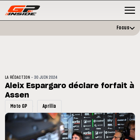
Focus
-
LA RÉDACTION
30 JUIN 2024
Aleix Espargaro déclare forfait à
Assen
3
MOTO GP
s opéré avec succès de la
Silverstone : Horaires et
Moto GP
Aprilia
cule droite à Madrid
Programme du GP de Grande-
Bretagne