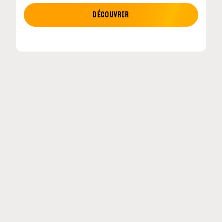
MOTO GP
DÉCOUVRIR
tour en
MotoGP : les cinq constructeurs signent un
accord historique pour 2027-2031