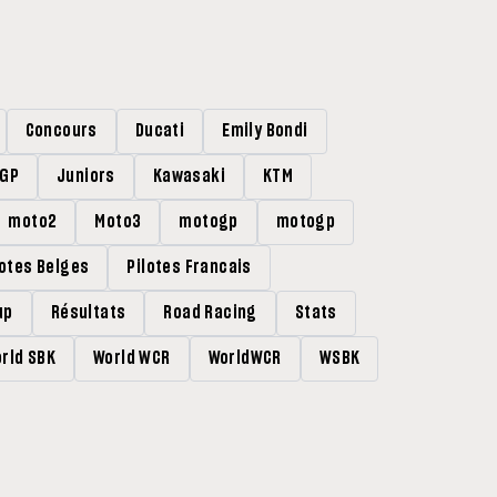
Concours
Ducati
Emily Bondi
rGP
Juniors
Kawasaki
KTM
moto2
Moto3
motogp
motogp
lotes Belges
Pilotes Francais
up
Résultats
Road Racing
Stats
rld SBK
World WCR
WorldWCR
WSBK