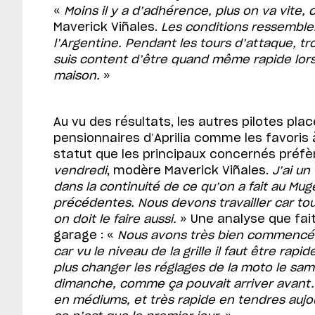
«
Moins il y a d’adhérence, plus on va vite, 
Maverick Viñales.
Les conditions ressemblen
l’Argentine. Pendant les tours d’attaque, trou
suis content d’être quand même rapide lors
maison.
»
Au vu des résultats, les autres pilotes pla
pensionnaires d’Aprilia comme les favoris à
statut que les principaux concernés préfè
vendredi
, modère Maverick Viñales.
J’ai un
dans la continuité de ce qu’on a fait au Mug
précédentes. Nous devons travailler car tou
on doit le faire aussi.
» Une analyse que fai
garage : «
Nous avons très bien commencé, 
car vu le niveau de la grille il faut être rap
plus changer les réglages de la moto le samed
dimanche, comme ça pouvait arriver avant.
en médiums, et très rapide en tendres aujou