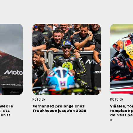
MOTO GP
MOTO GP
avec le
Fernandez prolonge chez
Viñales, fo
 « 11
Trackhouse jusqu'en 2028
remplacé p
 en 11
Ce n'est pa
»