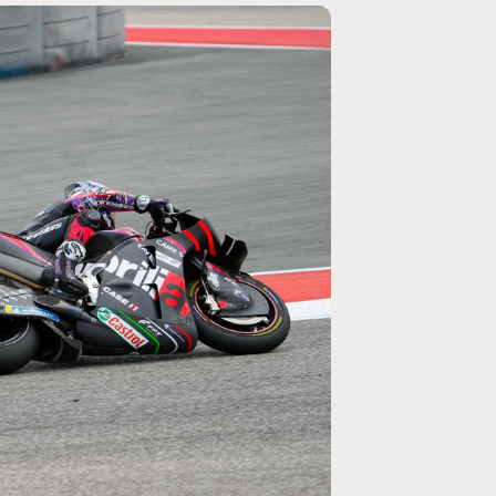
MOTO GP
ogramme du GP de
Zarco évite l'opération et vise un re
septembre