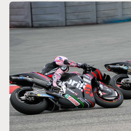
MOTO GP
 Ce club spécial dans
Silverstone : Horaires et Pr
arquez
Grande-Bretagne