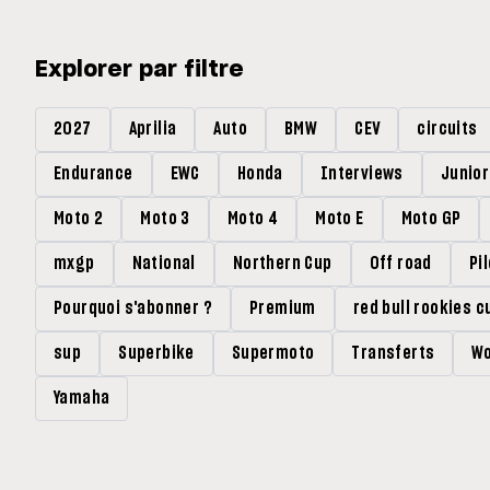
Explorer par filtre
2027
Aprilia
Auto
BMW
CEV
circuits
Endurance
EWC
Honda
Interviews
Junio
Moto 2
Moto 3
Moto 4
Moto E
Moto GP
mxgp
National
Northern Cup
Off road
Pi
Pourquoi s'abonner ?
Premium
red bull rookies c
sup
Superbike
Supermoto
Transferts
Wo
Yamaha