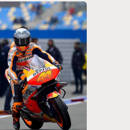
MOTO GP
ogramme du GP de
Zarco évite l'opération et vise un re
septembre