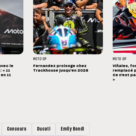
MOTO GP
MOTO GP
avec le
Fernandez prolonge chez
Viñales, fo
 « 11
Trackhouse jusqu'en 2028
remplacé p
 en 11
Ce n'est pa
»
Concours
Ducati
Emily Bondi