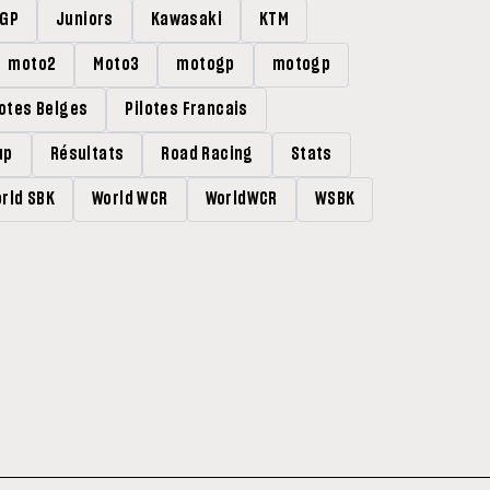
rGP
Juniors
Kawasaki
KTM
moto2
Moto3
motogp
motogp
lotes Belges
Pilotes Francais
up
Résultats
Road Racing
Stats
rld SBK
World WCR
WorldWCR
WSBK