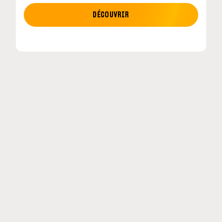
MOTO GP
DÉCOUVRIR
tour en
MotoGP : les cinq constructeurs signent un
accord historique pour 2027-2031