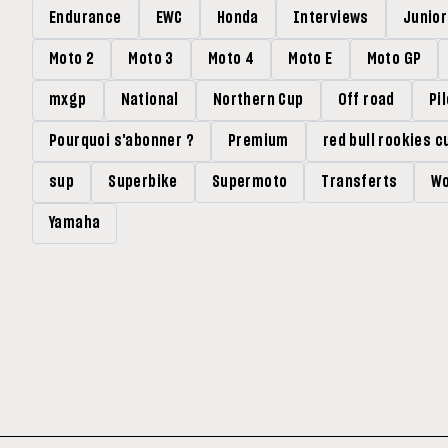
Endurance
EWC
Honda
Interviews
Junio
Moto 2
Moto 3
Moto 4
Moto E
Moto GP
mxgp
National
Northern Cup
Off road
Pi
Pourquoi s'abonner ?
Premium
red bull rookies c
sup
Superbike
Supermoto
Transferts
Wo
Yamaha