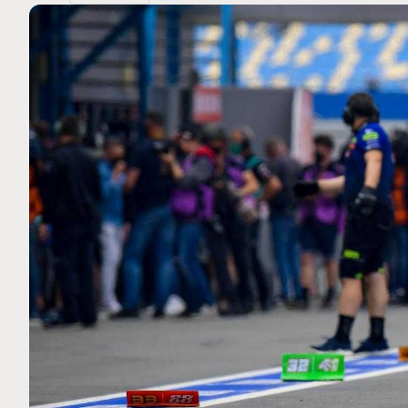
MOTO GP
 Ce club spécial dans
Silverstone : Horaires et Pr
arquez
Grande-Bretagne