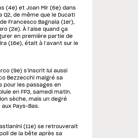
ns (4e) et Joan Mir (6e) dans
 la Q2, de même que le Ducati
 de Francesco Bagnaia (1er),
ro (2e). À l’aise quand ça
igurer en première partie de
a (16e), était à l’avant sur le
o (9e) s’inscrit lui aussi
rco Bezzecchi malgré sa
fs pour les passages en
pluie en FP3, samedi matin.
ion sèche, mais un degré
r aux Pays-Bas.
stianini (11e) se retrouverait
poil de la bête après sa