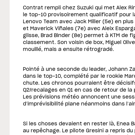
Contrat rempli chez Suzuki qui met Alex Ri
le top-10 provisoirement qualificatif pour
Lenovo Team avec Jack Miller (5e) en plus
et Maverick Viñales (7e) avec Aleix Esparga
glisse, Brad Binder (8e) permet à KTM de f
classement. Son voisin de box, Miguel Oliveir
mouillé, mais a ensuite rétrogradé.
Pointé à une seconde du leader, Johann Zarc
dans le top-10, complété par le rookie Ma
chute. Les chronos pourraient être décisi
Q2/recalages en Q1 en cas de retour de la 
Les prévisions météo annoncent une sess
d’imprévisibilité plane néanmoins dans l’ai
Si les choses devaient en rester là, Enea Ba
au repêchage. Le pilote Gresini a repris du 