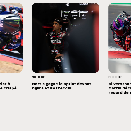
MOTO GP
MOTO GP
rint à
Martin gagne le Sprint devant
Silverstone
te crispé
Ogura et Bezzecchi
Martin décr
record de 