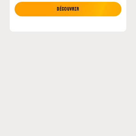
MOTO GP
DÉCOUVRIR
tour en
MotoGP : les cinq constructeurs signent un
accord historique pour 2027-2031