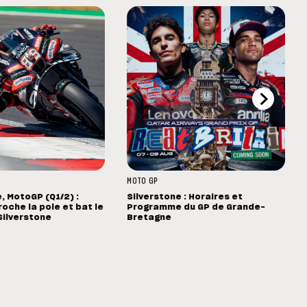
MOTO GP
, MotoGP (Q1/2) :
Silverstone : Horaires et
oche la pole et bat le
Programme du GP de Grande-
Silverstone
Bretagne