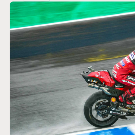
MOTO GP
 Ce club spécial dans
Silverstone : Horaires et Pr
arquez
Grande-Bretagne