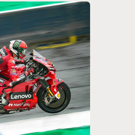
MOTO GP
ogramme du GP de
Zarco évite l'opération et vise un re
septembre