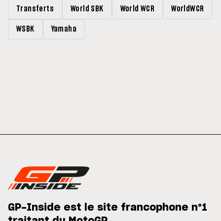
Transferts
World SBK
World WCR
WorldWCR
WSBK
Yamaha
GP-Inside est le site francophone n°1