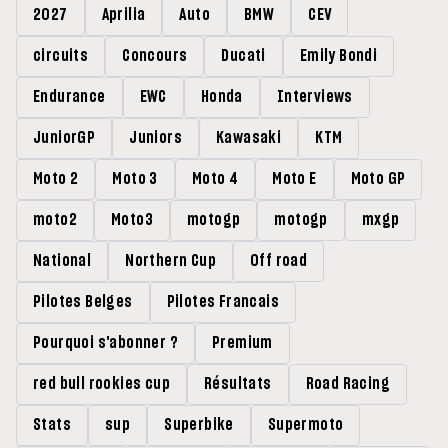
2027
Aprilia
Auto
BMW
CEV
circuits
Concours
Ducati
Emily Bondi
Endurance
EWC
Honda
Interviews
JuniorGP
Juniors
Kawasaki
KTM
Moto 2
Moto 3
Moto 4
Moto E
Moto GP
moto2
Moto3
motogp
motogp
mxgp
National
Northern Cup
Off road
Pilotes Belges
Pilotes Francais
Pourquoi s'abonner ?
Premium
red bull rookies cup
Résultats
Road Racing
Stats
sup
Superbike
Supermoto