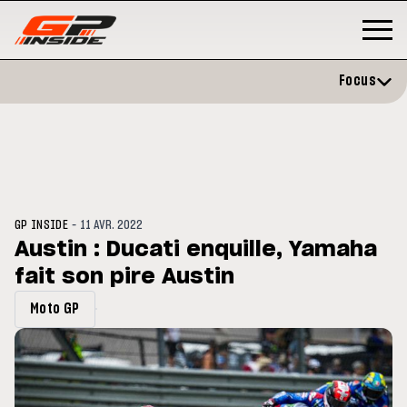
Focus
-
GP INSIDE
11 AVR. 2022
Austin : Ducati enquille, Yamaha
fait son pire Austin
MOTO GP
MOTO GP
Zarco évite l'opération et vise un
MotoGP : l
Moto GP
nde-
retour en septembre
signent un
2027-2031