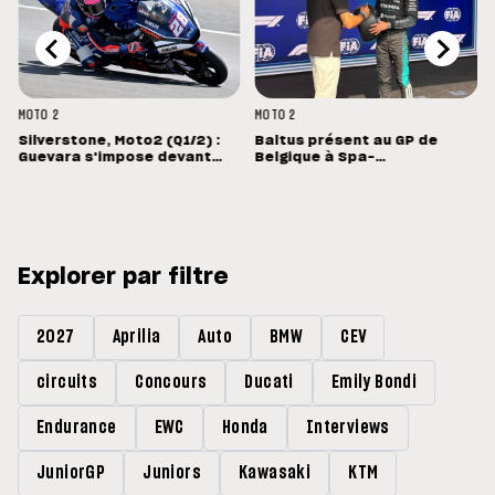
MOTO 2
MOTO 2
Silverstone, Moto2 (Q1/2) :
Baltus présent au GP de
Guevara s'impose devant
Belgique à Spa-
Lopez
Francorchamps
Explorer par filtre
2027
Aprilia
Auto
BMW
CEV
circuits
Concours
Ducati
Emily Bondi
Endurance
EWC
Honda
Interviews
JuniorGP
Juniors
Kawasaki
KTM