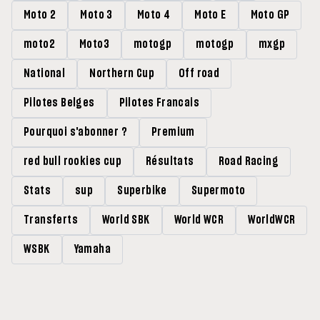
Moto 2
Moto 3
Moto 4
Moto E
Moto GP
moto2
Moto3
motogp
motogp
mxgp
National
Northern Cup
Off road
Pilotes Belges
Pilotes Francais
Pourquoi s'abonner ?
Premium
red bull rookies cup
Résultats
Road Racing
Stats
sup
Superbike
Supermoto
Transferts
World SBK
World WCR
WorldWCR
WSBK
Yamaha