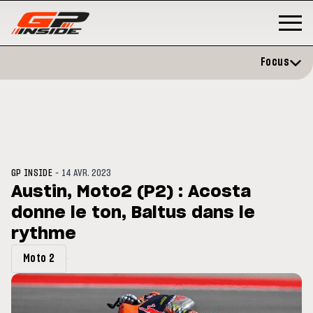
Focus
-
GP INSIDE
14 AVR. 2023
Austin, Moto2 (P2) : Acosta
donne le ton, Baltus dans le
P
MOTO GP
stone : Horaires et
rythme
Zarco évite l'opération et vise 
amme du GP de Grande-
retour en septembre
gne
Moto 2