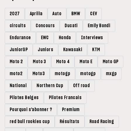
2027
Aprilia
Auto
BMW
CEV
circuits
Concours
Ducati
Emily Bondi
Endurance
EWC
Honda
Interviews
JuniorGP
Juniors
Kawasaki
KTM
Moto 2
Moto 3
Moto 4
Moto E
Moto GP
moto2
Moto3
motogp
motogp
mxgp
National
Northern Cup
Off road
Pilotes Belges
Pilotes Francais
Pourquoi s'abonner ?
Premium
red bull rookies cup
Résultats
Road Racing