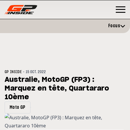
Focus
-
GP INSIDE
15 OCT. 2022
Australie, MotoGP (FP3) :
Marquez en tête, Quartararo
GP
MOTO GP
stone : Horaires et
10ème
Zarco évite l'opération et vise 
amme du GP de Grande-
retour en septembre
gne
Moto GP