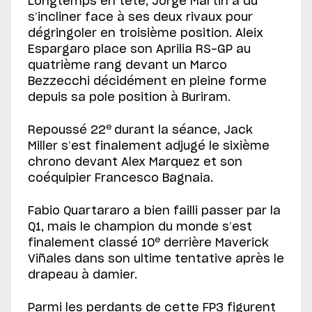
Longtemps en tête, Jorge Martin a dû
s’incliner face à ses deux rivaux pour
dégringoler en troisième position. Aleix
Espargaro place son Aprilia RS-GP au
quatrième rang devant un Marco
Bezzecchi décidément en pleine forme
depuis sa pole position à Buriram.
e
Repoussé 22
durant la séance, Jack
Miller s’est finalement adjugé le sixième
chrono devant Alex Marquez et son
coéquipier Francesco Bagnaia.
Fabio Quartararo a bien failli passer par la
Q1, mais le champion du monde s’est
e
finalement classé 10
derrière Maverick
Viñales dans son ultime tentative après le
drapeau à damier.
Parmi les perdants de cette FP3 figurent