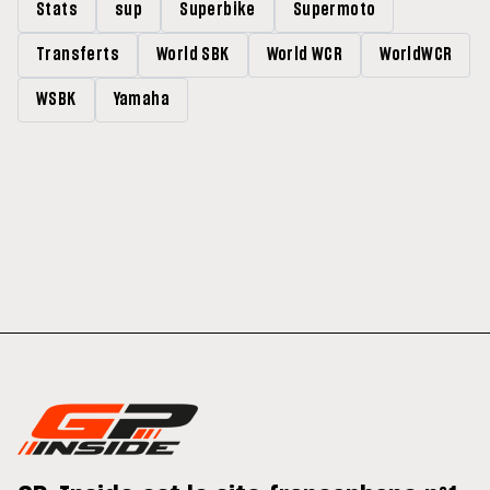
Stats
sup
Superbike
Supermoto
Transferts
World SBK
World WCR
WorldWCR
WSBK
Yamaha