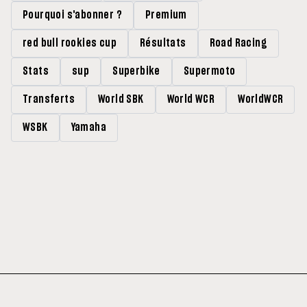
Pourquoi s'abonner ?
Premium
red bull rookies cup
Résultats
Road Racing
Stats
sup
Superbike
Supermoto
Transferts
World SBK
World WCR
WorldWCR
WSBK
Yamaha