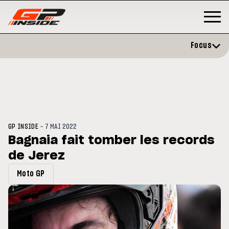
Focus
-
GP INSIDE
7 MAI 2022
Bagnaia fait tomber les records
de Jerez
GP
MOTO GP
stone : Horaires et
Zarco évite l'opération et vise 
Moto GP
amme du GP de Grande-
retour en septembre
gne