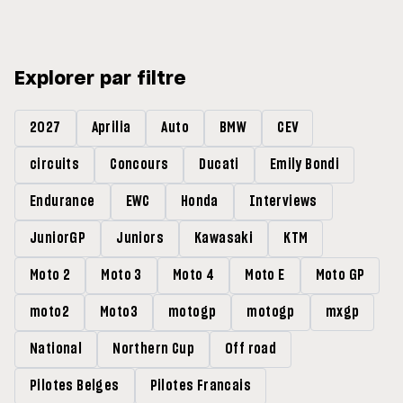
Grands Prix »
Explorer par filtre
2027
Aprilia
Auto
BMW
CEV
circuits
Concours
Ducati
Emily Bondi
Endurance
EWC
Honda
Interviews
JuniorGP
Juniors
Kawasaki
KTM
Moto 2
Moto 3
Moto 4
Moto E
Moto GP
moto2
Moto3
motogp
motogp
mxgp
National
Northern Cup
Off road
Pilotes Belges
Pilotes Francais