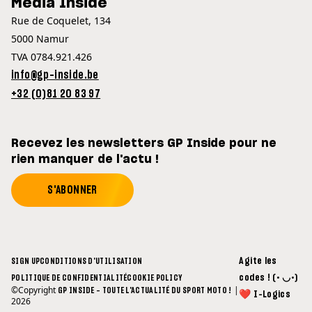
Media Inside
Rue de Coquelet, 134
5000 Namur
TVA 0784.921.426
info@gp-inside.be
+32 (0)81 20 83 97
Recevez les newsletters GP Inside pour ne
rien manquer de l'actu !
S'ABONNER
Agite les
SIGN UP
CONDITIONS D'UTILISATION
codes ! (• ◡•)
POLITIQUE DE CONFIDENTIALITÉ
COOKIE POLICY
©Copyright
|
GP INSIDE - TOUTE L'ACTUALITÉ DU SPORT MOTO !
❤ I-Logics
2026