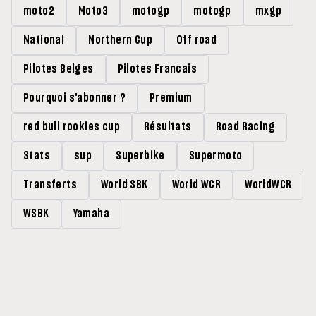
moto2
Moto3
motogp
motogp
mxgp
National
Northern Cup
Off road
Pilotes Belges
Pilotes Francais
Pourquoi s'abonner ?
Premium
red bull rookies cup
Résultats
Road Racing
Stats
sup
Superbike
Supermoto
Transferts
World SBK
World WCR
WorldWCR
WSBK
Yamaha