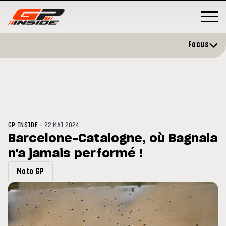
Focus
-
GP INSIDE
22 MAI 2024
Barcelone-Catalogne, où Bagnaia
n'a jamais performé !
GP
MOTOGP
/ MOTO GP
 évite l'opération et vise un
Doublé Trackhouse en Sprint
Moto GP
r en septembre