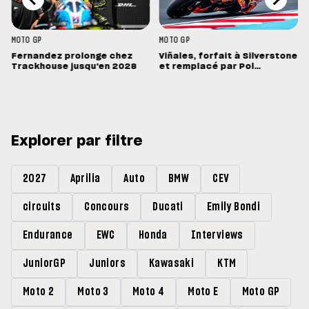
MOTO GP
MOTO GP
Fernandez prolonge chez
Viñales, forfait à Silverstone
Trackhouse jusqu'en 2028
et remplacé par Pol
Espargaro : « Ce n'est pas la
meilleure nouvelle »
Explorer par filtre
2027
Aprilia
Auto
BMW
CEV
circuits
Concours
Ducati
Emily Bondi
Endurance
EWC
Honda
Interviews
JuniorGP
Juniors
Kawasaki
KTM
Moto 2
Moto 3
Moto 4
Moto E
Moto GP