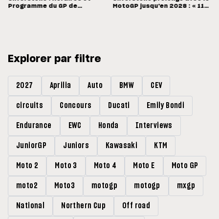
Programme du GP de
MotoGP jusqu'en 2028 : « 11
Grande-Bretagne
vainqueurs différents en 11
Grands Prix »
Explorer par filtre
2027
Aprilia
Auto
BMW
CEV
circuits
Concours
Ducati
Emily Bondi
Endurance
EWC
Honda
Interviews
JuniorGP
Juniors
Kawasaki
KTM
Moto 2
Moto 3
Moto 4
Moto E
Moto GP
moto2
Moto3
motogp
motogp
mxgp
National
Northern Cup
Off road