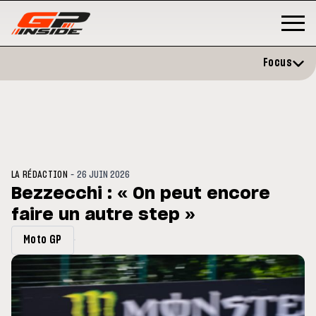
Focus
-
LA RÉDACTION
26 JUIN 2026
Bezzecchi : « On peut encore
faire un autre step »
P
MOTO GP
stone : Horaires et
Zarco évite l'opération et vise 
Moto GP
amme du GP de Grande-
retour en septembre
gne