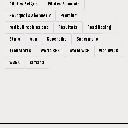
Pilotes Belges
Pilotes Francais
Pourquoi s'abonner ?
Premium
red bull rookies cup
Résultats
Road Racing
Stats
sup
Superbike
Supermoto
Transferts
World SBK
World WCR
WorldWCR
WSBK
Yamaha