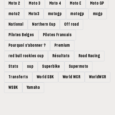
Moto 2
Moto 3
Moto 4
Moto E
Moto GP
moto2
Moto3
motogp
motogp
mxgp
National
Northern Cup
Off road
Pilotes Belges
Pilotes Francais
Pourquoi s'abonner ?
Premium
red bull rookies cup
Résultats
Road Racing
Stats
sup
Superbike
Supermoto
Transferts
World SBK
World WCR
WorldWCR
WSBK
Yamaha