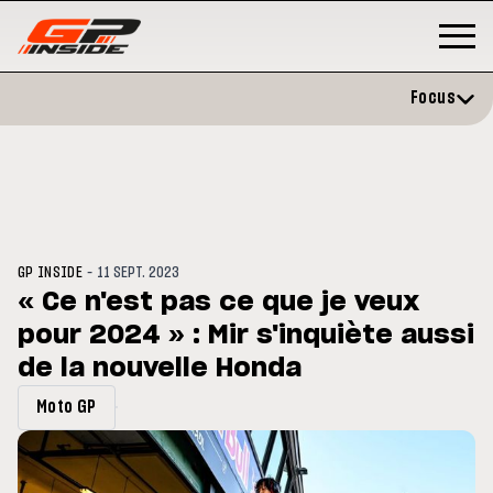
Focus
-
GP INSIDE
11 SEPT. 2023
« Ce n'est pas ce que je veux
pour 2024 » : Mir s'inquiète aussi
GP
MOTO GP
rstone : Horaires et
de la nouvelle Honda
Zarco évite l'opération et vise
amme du GP de Grande-
retour en septembre
agne
Moto GP