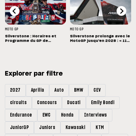
MOTO GP
MOTO GP
Silverstone : Horaires et
Silverstone prolonge avec le
Programme du GP de
MotoGP jusqu'en 2028 : « 11
Grande-Bretagne
vainqueurs différents en 11
Grands Prix »
Explorer par filtre
2027
Aprilia
Auto
BMW
CEV
circuits
Concours
Ducati
Emily Bondi
Endurance
EWC
Honda
Interviews
JuniorGP
Juniors
Kawasaki
KTM