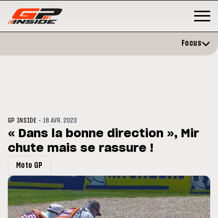
Focus
-
GP INSIDE
18 AVR. 2023
« Dans la bonne direction », Mir
chute mais se rassure !
3
MOTO GP
s opéré avec succès de la
Silverstone : Horaires et
Moto GP
cule droite à Madrid
Programme du GP de Grande-
Bretagne