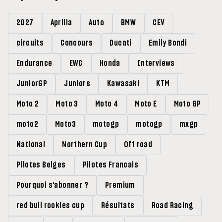
2027
Aprilia
Auto
BMW
CEV
circuits
Concours
Ducati
Emily Bondi
Endurance
EWC
Honda
Interviews
JuniorGP
Juniors
Kawasaki
KTM
Moto 2
Moto 3
Moto 4
Moto E
Moto GP
moto2
Moto3
motogp
motogp
mxgp
National
Northern Cup
Off road
Pilotes Belges
Pilotes Francais
Pourquoi s'abonner ?
Premium
red bull rookies cup
Résultats
Road Racing