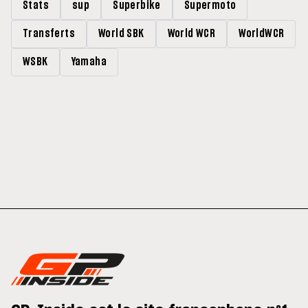
Stats
sup
Superbike
Supermoto
Transferts
World SBK
World WCR
WorldWCR
WSBK
Yamaha