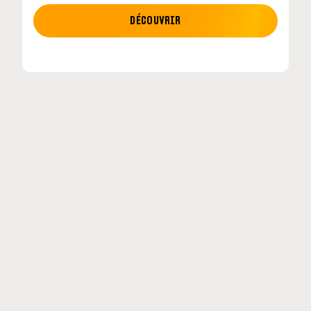
MOTO GP
DÉCOUVRIR
etour en
MotoGP : les cinq constructeurs signent un
accord historique pour 2027-2031