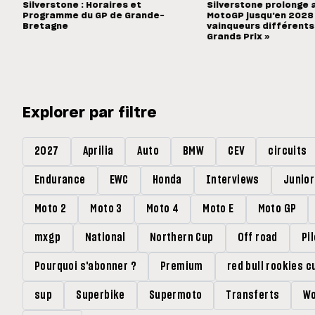
Silverstone : Horaires et
Silverstone prolonge 
Programme du GP de Grande-
MotoGP jusqu'en 2028 :
Bretagne
vainqueurs différents
Grands Prix »
Explorer par filtre
2027
Aprilia
Auto
BMW
CEV
circuits
Endurance
EWC
Honda
Interviews
Junio
Moto 2
Moto 3
Moto 4
Moto E
Moto GP
mxgp
National
Northern Cup
Off road
Pi
Pourquoi s'abonner ?
Premium
red bull rookies c
sup
Superbike
Supermoto
Transferts
Wo