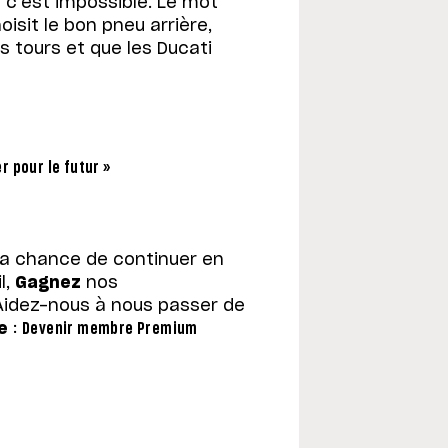
 c’est impossible. Le mot
oisit le bon pneu arrière,
s tours et que les Ducati
er pour le futur »
la chance de continuer en
l,
Gagnez
nos
Aidez-nous à nous passer de
e
:
Devenir membre Premium