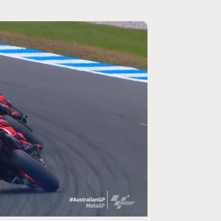
MOTO GP
rogramme du GP de
Zarco évite l'opération et vise un r
septembre