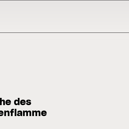
che des
z enflamme