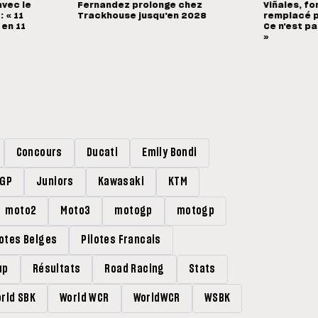
avec le
Fernandez prolonge chez
Viñales, fo
 « 11
Trackhouse jusqu'en 2028
remplacé p
 en 11
Ce n'est pa
»
Concours
Ducati
Emily Bondi
rGP
Juniors
Kawasaki
KTM
moto2
Moto3
motogp
motogp
lotes Belges
Pilotes Francais
up
Résultats
Road Racing
Stats
rld SBK
World WCR
WorldWCR
WSBK