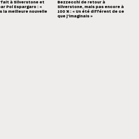
rfait à Silverstone et
Bezzecchi de retour à
ar Pol Espargaro : «
Silverstone, mais pas encore à
s la meilleure nouvelle
100 % : « Un été différent de ce
que j'imaginais »