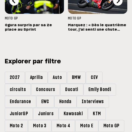
MOTO GP
MOTO GP
Ogura surpris par sa 2e
Marquez : « Dès le quatrième
place au Sprint
tour, j'ai senti une chute
énorme »
Explorer par filtre
2027
Aprilia
Auto
BMW
CEV
circuits
Concours
Ducati
Emily Bondi
Endurance
EWC
Honda
Interviews
JuniorGP
Juniors
Kawasaki
KTM
Moto 2
Moto 3
Moto 4
Moto E
Moto GP