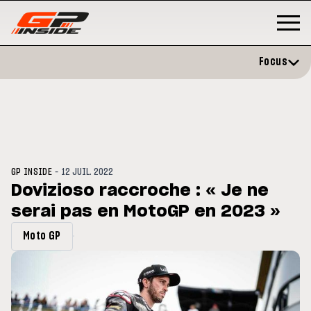
Focus
-
GP INSIDE
12 JUIL. 2022
Dovizioso raccroche : « Je ne
serai pas en MotoGP en 2023 »
GP
MOTO GP
stone : Horaires et
Zarco évite l'opération et vise 
Moto GP
amme du GP de Grande-
retour en septembre
gne