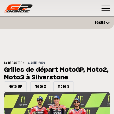
Focus
-
LA RÉDACTION
4 AOÛT 2024
Grilles de départ MotoGP, Moto2,
Moto3 à Silverstone
P
MOTO GP
stone : Horaires et
Zarco évite l'opération et vise 
Moto GP
Moto 2
Moto 3
amme du GP de Grande-
retour en septembre
gne