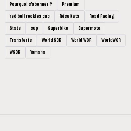
Pourquoi s'abonner ?
Premium
red bull rookies cup
Résultats
Road Racing
Stats
sup
Superbike
Supermoto
Transferts
World SBK
World WCR
WorldWCR
WSBK
Yamaha