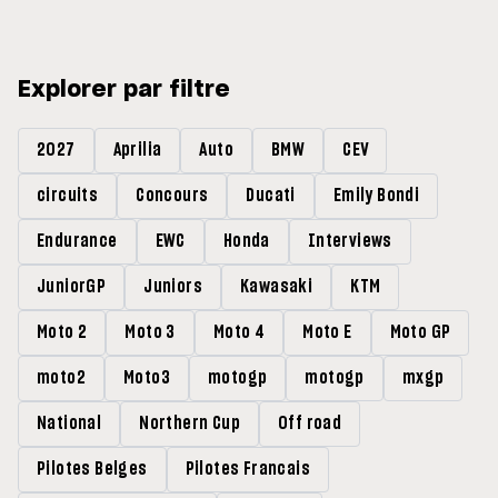
Explorer par filtre
2027
Aprilia
Auto
BMW
CEV
circuits
Concours
Ducati
Emily Bondi
Endurance
EWC
Honda
Interviews
JuniorGP
Juniors
Kawasaki
KTM
Moto 2
Moto 3
Moto 4
Moto E
Moto GP
moto2
Moto3
motogp
motogp
mxgp
National
Northern Cup
Off road
Pilotes Belges
Pilotes Francais