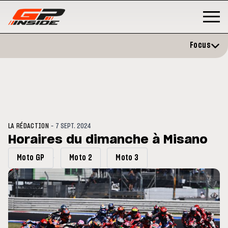
Focus
-
LA RÉDACTION
7 SEPT. 2024
Horaires du dimanche à Misano
Moto GP
Moto 2
Moto 3
GP
MOTOGP
/ MOTO GP
 évite l'opération et vise un
Doublé Trackhouse en Sprint
r en septembre