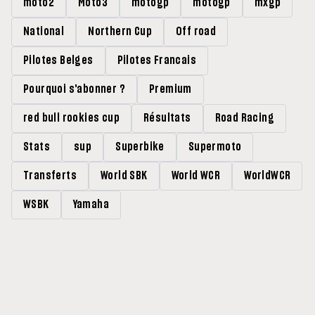
moto2
Moto3
motogp
motogp
mxgp
National
Northern Cup
Off road
Pilotes Belges
Pilotes Francais
Pourquoi s'abonner ?
Premium
red bull rookies cup
Résultats
Road Racing
Stats
sup
Superbike
Supermoto
Transferts
World SBK
World WCR
WorldWCR
WSBK
Yamaha