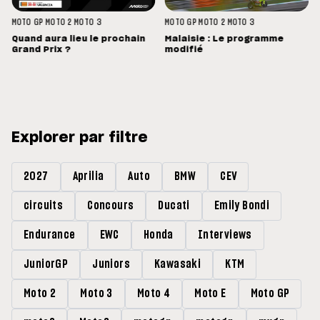
MOTO GP
MOTO 2
MOTO 3
MOTO GP
MOTO 2
MOTO 3
Quand aura lieu le prochain
Malaisie : Le programme
Grand Prix ?
modifié
Explorer par filtre
2027
Aprilia
Auto
BMW
CEV
circuits
Concours
Ducati
Emily Bondi
Endurance
EWC
Honda
Interviews
JuniorGP
Juniors
Kawasaki
KTM
Moto 2
Moto 3
Moto 4
Moto E
Moto GP