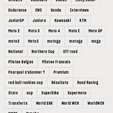
circuits
Concours
Ducati
Emily Bondi
Endurance
EWC
Honda
Interviews
JuniorGP
Juniors
Kawasaki
KTM
Moto 2
Moto 3
Moto 4
Moto E
Moto GP
moto2
Moto3
motogp
motogp
mxgp
National
Northern Cup
Off road
Pilotes Belges
Pilotes Francais
Pourquoi s'abonner ?
Premium
red bull rookies cup
Résultats
Road Racing
Stats
sup
Superbike
Supermoto
Transferts
World SBK
World WCR
WorldWCR