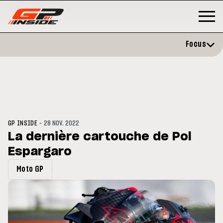
Focus
-
GP INSIDE
28 NOV. 2022
La dernière cartouche de Pol
Espargaro
GP
MOTO GP
rstone : Horaires et
Zarco évite l'opération et vise
Moto GP
amme du GP de Grande-
retour en septembre
agne