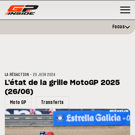
Focus
-
LA RÉDACTION
25 JUIN 2024
L'état de la grille MotoGP 2025
(26/06)
GP
MOTO GP
stone : Horaires et
Zarco évite l'opération et vise 
Moto GP
Transferts
amme du GP de Grande-
retour en septembre
gne