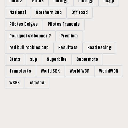
moto2
Moto3
motogp
motogp
mxgp
National
Northern Cup
Off road
Pilotes Belges
Pilotes Francais
Pourquoi s'abonner ?
Premium
red bull rookies cup
Résultats
Road Racing
Stats
sup
Superbike
Supermoto
Transferts
World SBK
World WCR
WorldWCR
WSBK
Yamaha