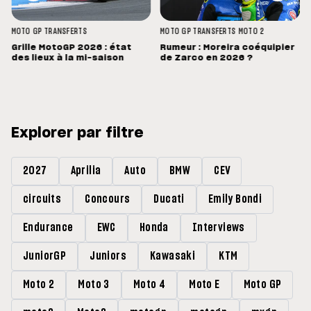
MOTO GP
TRANSFERTS
MOTO GP
TRANSFERTS
MOTO 2
s
Grille MotoGP 2026 : état
Rumeur : Moreira coéquipier
des lieux à la mi-saison
de Zarco en 2026 ?
Explorer par filtre
2027
Aprilia
Auto
BMW
CEV
circuits
Concours
Ducati
Emily Bondi
Endurance
EWC
Honda
Interviews
JuniorGP
Juniors
Kawasaki
KTM
Moto 2
Moto 3
Moto 4
Moto E
Moto GP