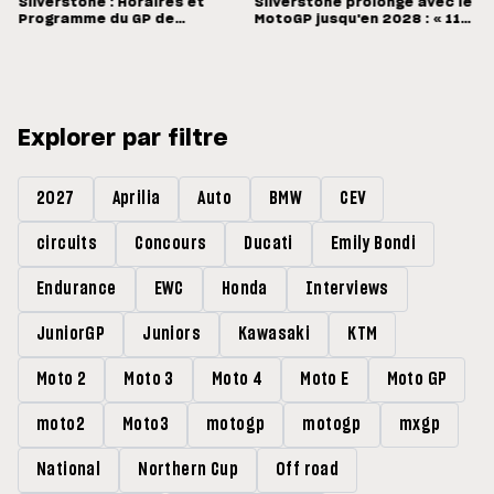
Silverstone : Horaires et
Silverstone prolonge avec le
Programme du GP de
MotoGP jusqu'en 2028 : « 11
Grande-Bretagne
vainqueurs différents en 11
Grands Prix »
Explorer par filtre
2027
Aprilia
Auto
BMW
CEV
circuits
Concours
Ducati
Emily Bondi
Endurance
EWC
Honda
Interviews
JuniorGP
Juniors
Kawasaki
KTM
Moto 2
Moto 3
Moto 4
Moto E
Moto GP
moto2
Moto3
motogp
motogp
mxgp
National
Northern Cup
Off road