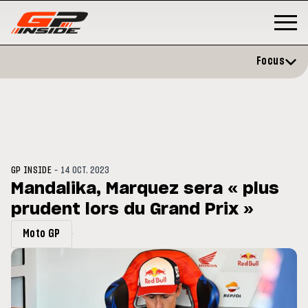
Focus
-
GP INSIDE
14 OCT. 2023
Mandalika, Marquez sera « plus
prudent lors du Grand Prix »
P
MOTO GP
stone : Horaires et
Zarco évite l'opération et vise 
Moto GP
amme du GP de Grande-
retour en septembre
gne