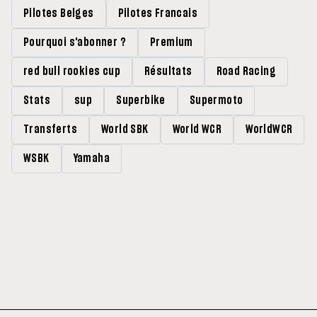
Pilotes Belges
Pilotes Francais
Pourquoi s'abonner ?
Premium
red bull rookies cup
Résultats
Road Racing
Stats
sup
Superbike
Supermoto
Transferts
World SBK
World WCR
WorldWCR
WSBK
Yamaha