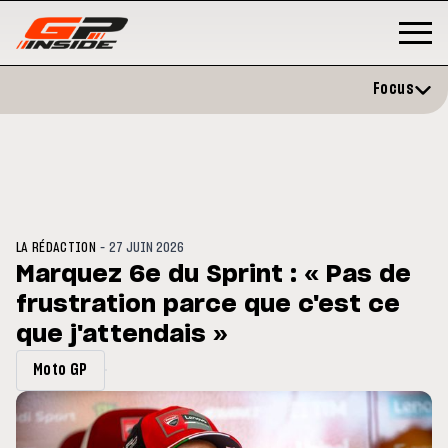
Focus
-
LA RÉDACTION
27 JUIN 2026
Marquez 6e du Sprint : « Pas de
frustration parce que c'est ce
GP
MOTO GP
stone : Horaires et
que j'attendais »
Zarco évite l'opération et vise 
amme du GP de Grande-
retour en septembre
gne
Moto GP