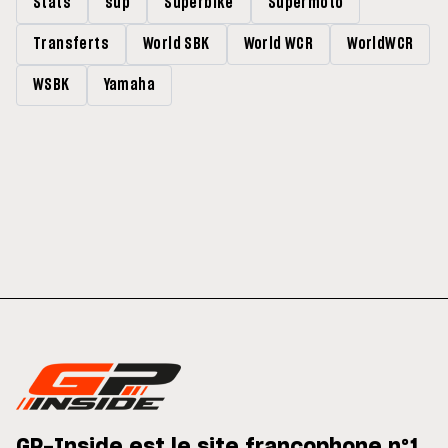
Stats
sup
Superbike
Supermoto
Transferts
World SBK
World WCR
WorldWCR
WSBK
Yamaha
GP-Inside est le site francophone n°1