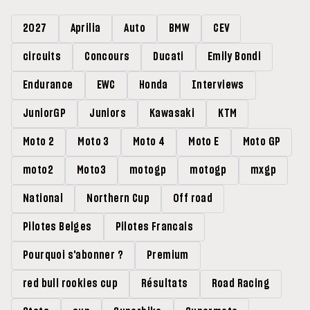
2027
Aprilia
Auto
BMW
CEV
circuits
Concours
Ducati
Emily Bondi
Endurance
EWC
Honda
Interviews
JuniorGP
Juniors
Kawasaki
KTM
Moto 2
Moto 3
Moto 4
Moto E
Moto GP
moto2
Moto3
motogp
motogp
mxgp
National
Northern Cup
Off road
Pilotes Belges
Pilotes Francais
Pourquoi s'abonner ?
Premium
red bull rookies cup
Résultats
Road Racing