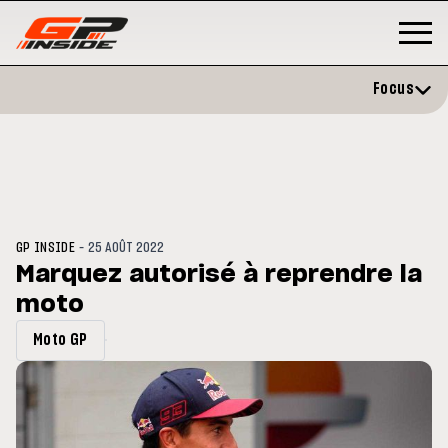
Focus
-
GP INSIDE
25 AOÛT 2022
Marquez autorisé à reprendre la
moto
MOTO GP
s opéré avec succès de la
Silverstone : Horaires et
Moto GP
ule droite à Madrid
Programme du GP de Grande-
Bretagne