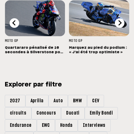
MOTO GP
MOTO GP
Quartararo pénalisé de 16
Marquez au pied du podium :
secondes à Silverstone pour
« J'ai été trop optimiste »
un capteur de pression mal
configuré
Explorer par filtre
2027
Aprilia
Auto
BMW
CEV
circuits
Concours
Ducati
Emily Bondi
Endurance
EWC
Honda
Interviews