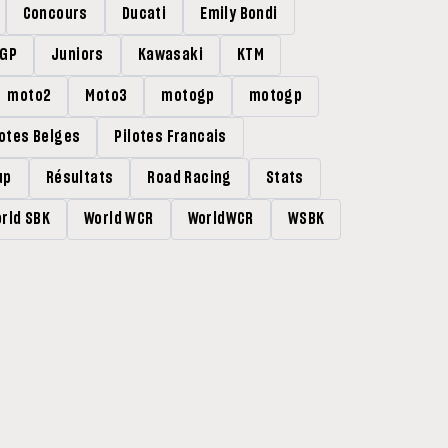
Concours
Ducati
Emily Bondi
rGP
Juniors
Kawasaki
KTM
moto2
Moto3
motogp
motogp
lotes Belges
Pilotes Francais
up
Résultats
Road Racing
Stats
rld SBK
World WCR
WorldWCR
WSBK