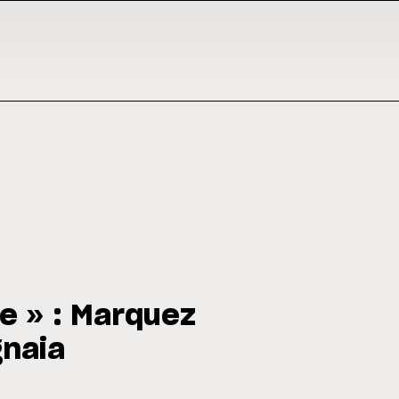
te » : Marquez
gnaia