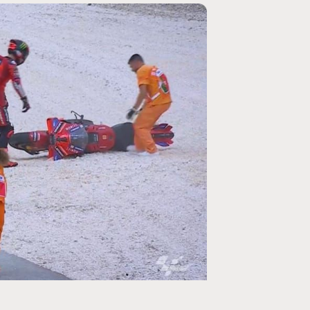
MOTO GP
ogramme du GP de
Zarco évite l'opération et vise un r
septembre