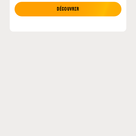
MOTO GP
DÉCOUVRIR
etour en
MotoGP : les cinq constructeurs signent un
accord historique pour 2027-2031