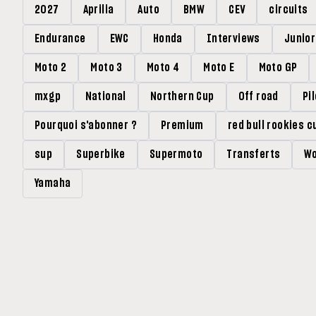
2027
Aprilia
Auto
BMW
CEV
circuits
Endurance
EWC
Honda
Interviews
Junio
Moto 2
Moto 3
Moto 4
Moto E
Moto GP
mxgp
National
Northern Cup
Off road
Pi
Pourquoi s'abonner ?
Premium
red bull rookies c
sup
Superbike
Supermoto
Transferts
Wo
Yamaha