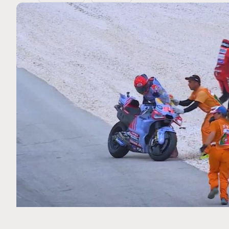
MOTO GP
 Ce club spécial dans
Silverstone : Horaires et Pr
arquez
Grande-Bretagne