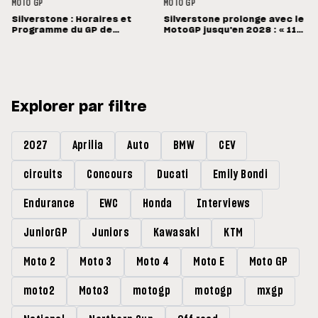
MOTO GP
MOTO GP
Silverstone : Horaires et
Silverstone prolonge avec le
Programme du GP de
MotoGP jusqu'en 2028 : « 11
Grande-Bretagne
vainqueurs différents en 11
Grands Prix »
Explorer par filtre
2027
Aprilia
Auto
BMW
CEV
circuits
Concours
Ducati
Emily Bondi
Endurance
EWC
Honda
Interviews
JuniorGP
Juniors
Kawasaki
KTM
Moto 2
Moto 3
Moto 4
Moto E
Moto GP
moto2
Moto3
motogp
motogp
mxgp