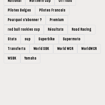
National
Northern Cup
Off road
Pilotes Belges
Pilotes Francais
Pourquoi s'abonner ?
Premium
red bull rookies cup
Résultats
Road Racing
Stats
sup
Superbike
Supermoto
Transferts
World SBK
World WCR
WorldWCR
WSBK
Yamaha