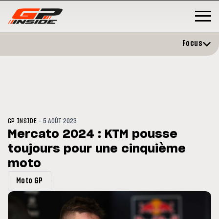
Focus
-
GP INSIDE
5 AOÛT 2023
Mercato 2024 : KTM pousse
toujours pour une cinquième
P
MOTO GP
stone : Horaires et
moto
Zarco évite l'opération et vise 
amme du GP de Grande-
retour en septembre
gne
Moto GP