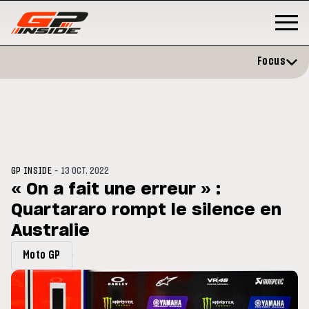
Focus
-
GP INSIDE
13 OCT. 2022
« On a fait une erreur » :
Quartararo rompt le silence en
GP
MOTOGP
/ MOTO GP
 évite l'opération et vise un
Australie
Doublé Trackhouse en Sprint
r en septembre
Moto GP