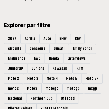
Espargaro : « Ce n'est pas la
meilleure nouvelle »
Explorer par filtre
2027
Aprilia
Auto
BMW
CEV
circuits
Concours
Ducati
Emily Bondi
Endurance
EWC
Honda
Interviews
JuniorGP
Juniors
Kawasaki
KTM
Moto 2
Moto 3
Moto 4
Moto E
Moto GP
moto2
Moto3
motogp
motogp
mxgp
National
Northern Cup
Off road
Pilotes Belges
Pilotes Francais