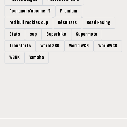
Pourquoi s'abonner ?
Premium
red bull rookies cup
Résultats
Road Racing
Stats
sup
Superbike
Supermoto
Transferts
World SBK
World WCR
WorldWCR
WSBK
Yamaha