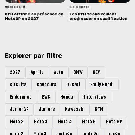
MOTO GP
KTM
MOTO GP
KTM
KTM affirme sa présence en
Les KTM Tech3 veulent
MotoGP en 2027
progresser en qualification
Explorer par filtre
2027
Aprilia
Auto
BMW
CEV
circuits
Concours
Ducati
Emily Bondi
Endurance
EWC
Honda
Interviews
JuniorGP
Juniors
Kawasaki
KTM
Moto 2
Moto 3
Moto 4
Moto E
Moto GP
moto2
Moto3
motogp
motogp
mxgp