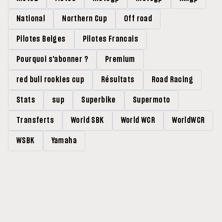
National
Northern Cup
Off road
Pilotes Belges
Pilotes Francais
Pourquoi s'abonner ?
Premium
red bull rookies cup
Résultats
Road Racing
Stats
sup
Superbike
Supermoto
Transferts
World SBK
World WCR
WorldWCR
WSBK
Yamaha