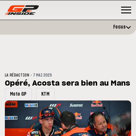
Focus
-
LA RÉDACTION
7 MAI 2025
Opéré, Acosta sera bien au Mans
Moto GP
KTM
P
MOTO GP
stone : Horaires et
Zarco évite l'opération et vise 
amme du GP de Grande-
retour en septembre
gne