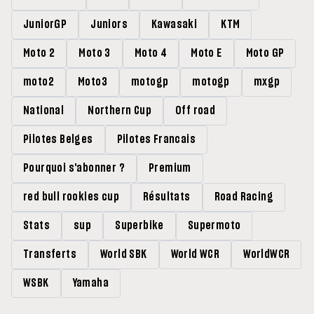
JuniorGP
Juniors
Kawasaki
KTM
Moto 2
Moto 3
Moto 4
Moto E
Moto GP
moto2
Moto3
motogp
motogp
mxgp
National
Northern Cup
Off road
Pilotes Belges
Pilotes Francais
Pourquoi s'abonner ?
Premium
red bull rookies cup
Résultats
Road Racing
Stats
sup
Superbike
Supermoto
Transferts
World SBK
World WCR
WorldWCR
WSBK
Yamaha