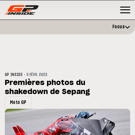
Focus
-
GP INSIDE
5 FÉVR. 2023
Premières photos du
shakedown de Sepang
GP
MOTO GP
rstone : Horaires et
Zarco évite l'opération et vise
Moto GP
amme du GP de Grande-
retour en septembre
agne