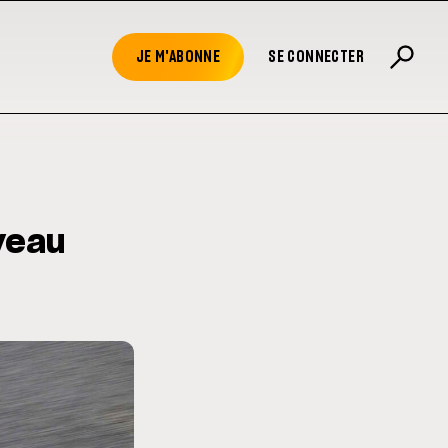
JE M'ABONNE
SE CONNECTER
veau