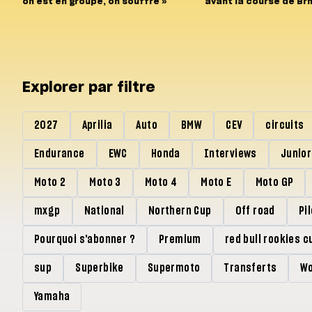
on est en groupe, on souffre »
avant la course de Br
Explorer par filtre
2027
Aprilia
Auto
BMW
CEV
circuits
Endurance
EWC
Honda
Interviews
Junio
Moto 2
Moto 3
Moto 4
Moto E
Moto GP
mxgp
National
Northern Cup
Off road
Pi
Pourquoi s'abonner ?
Premium
red bull rookies c
sup
Superbike
Supermoto
Transferts
Wo
Yamaha