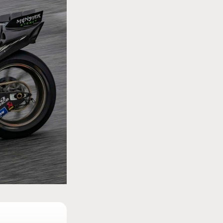
MOTO GP
tour en
MotoGP : les cinq constructeurs signent un
accord historique pour 2027-2031