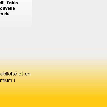
li, Fabio
nouvelle
rs du
ublicité et en
emium !