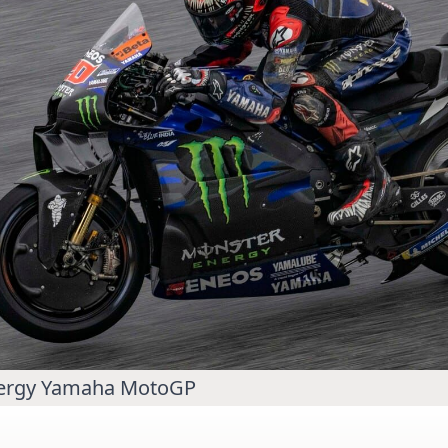
MOTO GP
ogramme du GP de
Zarco évite l'opération et vise un re
septembre
ergy Yamaha MotoGP