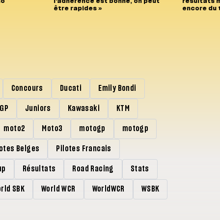
no
l'adhérence est bonne, on peut
résultats m
être rapides »
encore du t
Concours
Ducati
Emily Bondi
rGP
Juniors
Kawasaki
KTM
moto2
Moto3
motogp
motogp
lotes Belges
Pilotes Francais
up
Résultats
Road Racing
Stats
rld SBK
World WCR
WorldWCR
WSBK