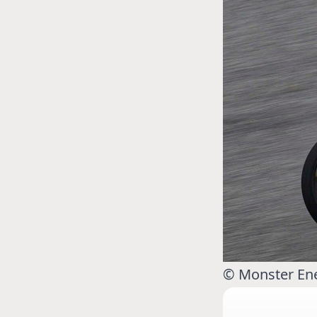
MOTO GP
 Ce club spécial dans
Silverstone : Horaires et Pr
arquez
Grande-Bretagne
© Monster En