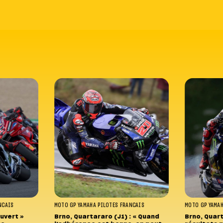
NCAIS
MOTO GP
YAMAHA
PILOTES FRANCAIS
MOTO GP
YAMA
ouvert »
Brno, Quartararo (J1) : « Quand
Brno, Quart