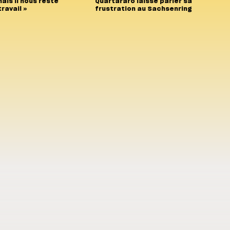
ais il nous reste
Quartararo laisse parler sa
ravail »
frustration au Sachsenring