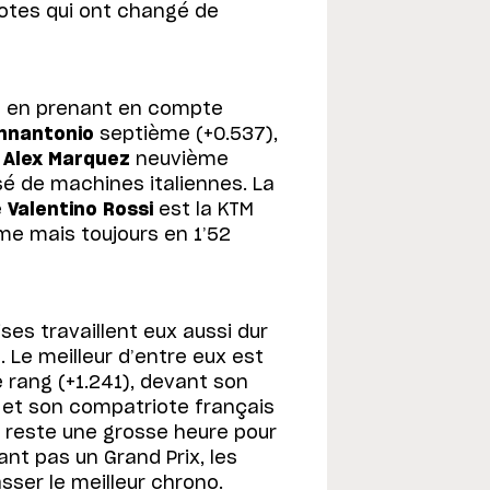
ilotes qui ont changé de
et en prenant en compte
annantonio
septième (+0.537),
t
Alex Marquez
neuvième
é de machines italiennes. La
e
Valentino Rossi
est la KTM
me mais toujours en 1’52
es travaillent eux aussi dur
 Le meilleur d’entre eux est
rang (+1.241), devant son
 et son compatriote français
ur reste une grosse heure pour
ant pas un Grand Prix, les
ser le meilleur chrono.