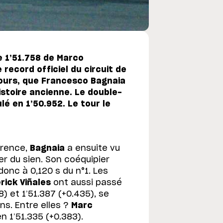
e 1’51.758 de Marco
 record officiel du circuit de
cours, que Francesco Bagnaia
histoire ancienne. Le double-
é en 1’50.952. Le tour le
rrence,
Bagnaia
a ensuite vu
r du sien. Son coéquipier
onc à 0,120 s du n°1. Les
rick Viñales
ont aussi passé
) et 1’51.387 (+0.435), se
ns. Entre elles ?
Marc
 1’51.335 (+0.383).