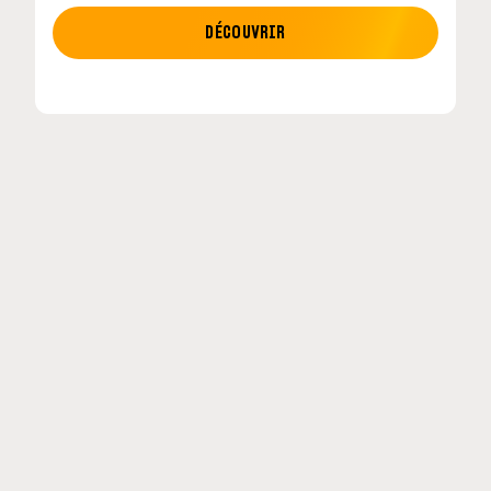
MOTO GP
DÉCOUVRIR
MotoGP : les cinq constructeurs signent un
accord historique pour 2027-2031