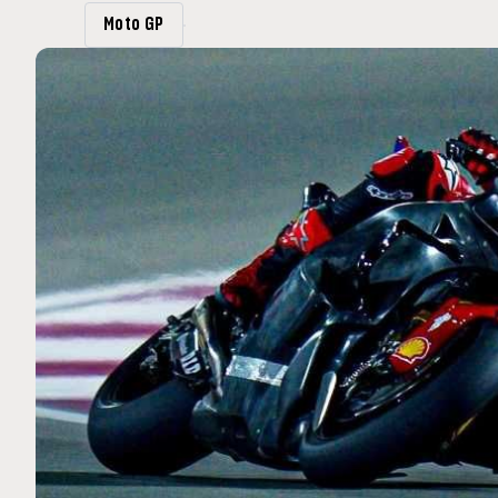
MOTO GP
Moto GP
 Ce club spécial dans
Zarco évite l'opération et vi
arquez
septembre