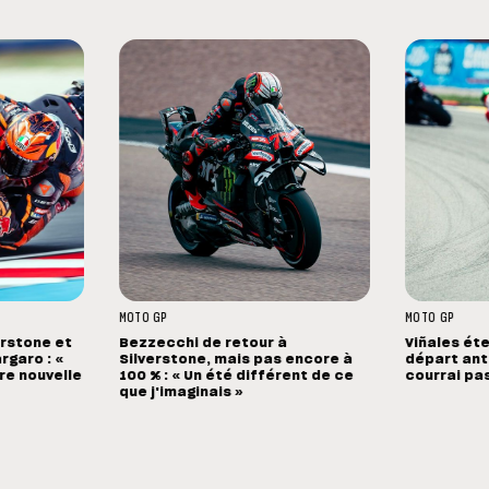
MOTO GP
MOTO GP
erstone et
Bezzecchi de retour à
Viñales éte
rgaro : «
Silverstone, mais pas encore à
départ anti
ure nouvelle
100 % : « Un été différent de ce
courrai pa
que j'imaginais »