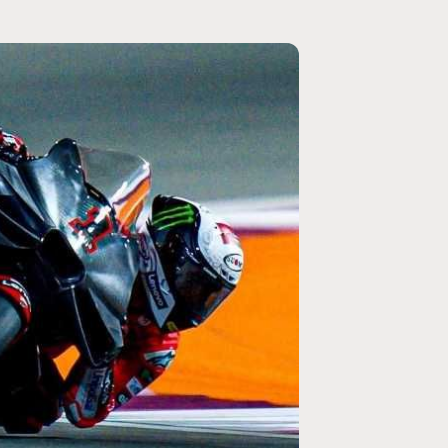
MOTOGP
/ MOTO GP
se un retour en
Doublé Trackhouse en Sprint