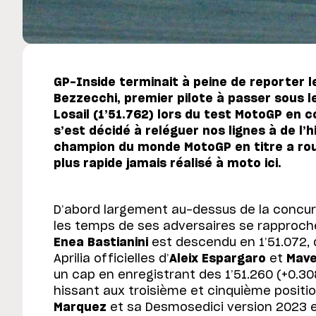
GP-Inside terminait à peine de reporter l
Bezzecchi, premier pilote à passer sous le
Losail (1’51.762) lors du test MotoGP en 
s’est décidé à reléguer nos lignes à de l’
champion du monde MotoGP en titre a roul
plus rapide jamais réalisé à moto ici.
D’abord largement au-dessus de la concu
les temps de ses adversaires se rapproche
Enea Bastianini
est descendu en 1’51.072, d
Aprilia officielles d’
Aleix Espargaro
et
Mave
un cap en enregistrant des 1’51.260 (+0.308
hissant aux troisième et cinquième positio
Marquez
et sa Desmosedici version 2023 en