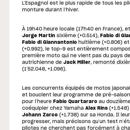
L’Espagnol est le plus rapide de tous les p
monture durant l’hiver.
À 19h40 heure locale (17h40 en France), 
Jorge Martin
sixième (+0.514),
Fabio di Gi
Fabio di Giannantonio
huitième (+0.806) e
(+0.992), le top-9 est entièrement compos
première moto qui ne vient pas du pays d
autrichienne de
Jack Miller
, remonté dixiè
(1’52.048, +1.096).
Les concurrents équipés de motos japonais
et bouclent leur programme de pré-saison.
pour l’heure
Fabio Quartararo
au douzième 
coéquipier chez Yamaha
Alex Rins
(+1.548)
Johann Zarco
(+1.738) sur sa Honda. Il le
progresser, mais précisons qu’un test n’ét
pilotes ne cherchent pas forcément à chas