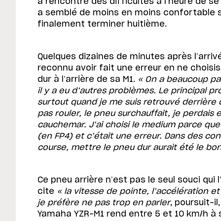
a rencontré des difficultés à l’heure de s
a semblé de moins en moins confortable s
finalement terminer huitième.
Quelques dizaines de minutes après l’arriv
reconnu avoir fait une erreur en ne chois
dur à l’arrière de sa M1.
« On a beaucoup parl
il y a eu d’autres problèmes. Le principal pr
surtout quand je me suis retrouvé derrière 
pas rouler, le pneu surchauffait, je perdais
cauchemar. J’ai choisi le medium parce que
(en FP4) et c’était une erreur. Dans des co
course, mettre le pneu dur aurait été le bon
Ce pneu arrière n’est pas le seul souci qui 
cite
« la vitesse de pointe, l’accélération et
je préfère ne pas trop en parler
, poursuit-i
Yamaha YZR-M1 rend entre 5 et 10 km/h à se