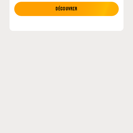
MOTO GP
DÉCOUVRIR
tour en
MotoGP : les cinq constructeurs signent un
accord historique pour 2027-2031