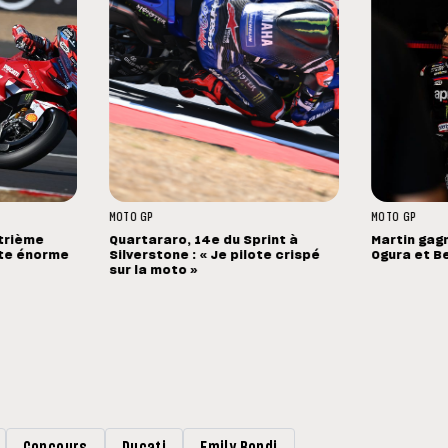
MOTO GP
MOTO GP
atrième
Quartararo, 14e du Sprint à
Martin gag
hute énorme
Silverstone : « Je pilote crispé
Ogura et B
sur la moto »
Concours
Ducati
Emily Bondi