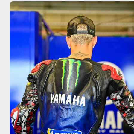
MOTO GP
 Ce club spécial dans
Silverstone : Horaires et Pr
arquez
Grande-Bretagne