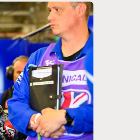
MOTO GP
ogramme du GP de
Zarco évite l'opération et vise un re
septembre