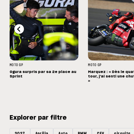
MOTO GP
MOTO GP
Ogura surpris par sa 2e place au
Marquez : « Dès le qu
Sprint
tour, j'ai senti une c
»
Explorer par filtre
2027
Aprilia
Auto
BMW
CEV
circuits