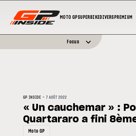
MOTO GP
SUPERBIKE
DIVERS
PREMIUM
Focus
-
GP INSIDE
7 AOÛT 2022
« Un cauchemar » : Po
Quartararo a fini 8ème
Moto GP