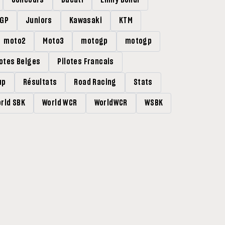
rGP
Juniors
Kawasaki
KTM
moto2
Moto3
motogp
motogp
lotes Belges
Pilotes Francais
up
Résultats
Road Racing
Stats
rld SBK
World WCR
WorldWCR
WSBK