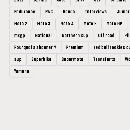
Endurance
EWC
Honda
Interviews
Junio
Moto 2
Moto 3
Moto 4
Moto E
Moto GP
mxgp
National
Northern Cup
Off road
Pi
Pourquoi s'abonner ?
Premium
red bull rookies c
sup
Superbike
Supermoto
Transferts
Wo
Yamaha