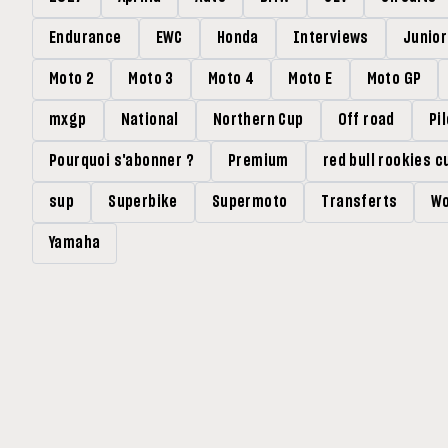
Endurance
EWC
Honda
Interviews
Junio
Moto 2
Moto 3
Moto 4
Moto E
Moto GP
mxgp
National
Northern Cup
Off road
Pi
Pourquoi s'abonner ?
Premium
red bull rookies c
sup
Superbike
Supermoto
Transferts
Wo
Yamaha