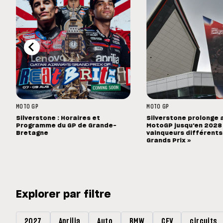
MOTO GP
MOTO GP
Silverstone : Horaires et
Silverstone prolonge 
Programme du GP de Grande-
MotoGP jusqu'en 2028 :
Bretagne
vainqueurs différents
Grands Prix »
Explorer par filtre
2027
Aprilia
Auto
BMW
CEV
circuits