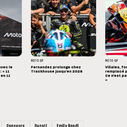
MOTO GP
MOTO GP
avec le
Fernandez prolonge chez
Viñales, fo
 « 11
Trackhouse jusqu'en 2028
remplacé p
 en 11
Ce n'est pa
»
Concours
Ducati
Emily Bondi