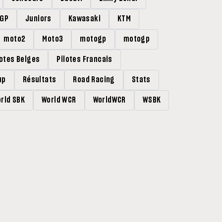
rGP
Juniors
Kawasaki
KTM
moto2
Moto3
motogp
motogp
lotes Belges
Pilotes Francais
up
Résultats
Road Racing
Stats
rld SBK
World WCR
WorldWCR
WSBK