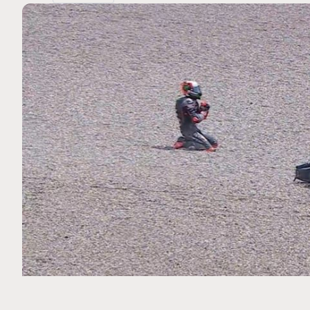
MOTO GP
 Ce club spécial dans
Silverstone : Horaires et Pr
arquez
Grande-Bretagne