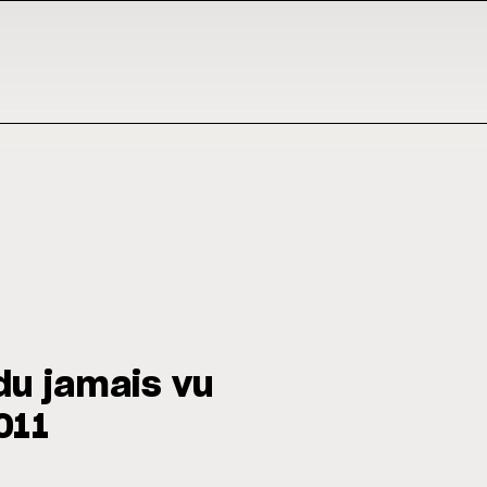
 du jamais vu
011