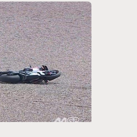
MOTO GP
ogramme du GP de
Zarco évite l'opération et vise un re
septembre