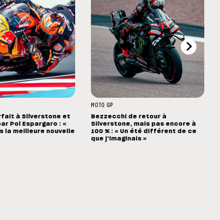
MOTO GP
rfait à Silverstone et
Bezzecchi de retour à
ar Pol Espargaro : «
Silverstone, mais pas encore à
s la meilleure nouvelle
100 % : « Un été différent de ce
que j'imaginais »