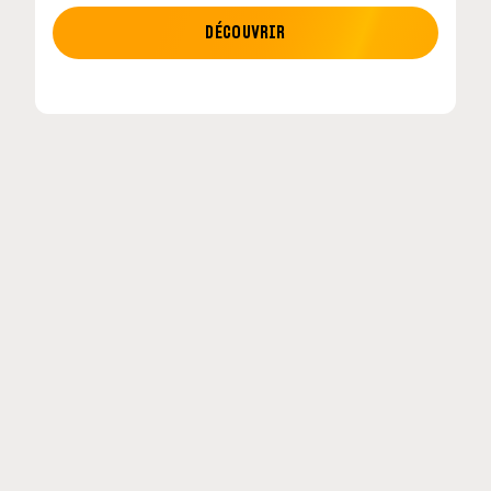
MOTO GP
DÉCOUVRIR
tour en
MotoGP : les cinq constructeurs signent un
accord historique pour 2027-2031