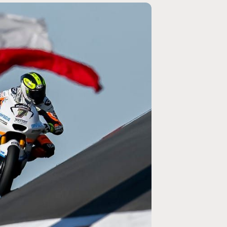
MOTO GP
ogramme du GP de
Zarco évite l'opération et vise un re
septembre