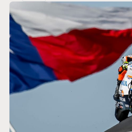
MOTO GP
 Ce club spécial dans
Silverstone : Horaires et Pr
arquez
Grande-Bretagne