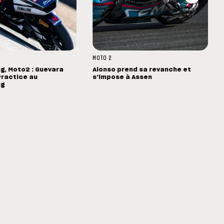
MOTO 2
g, Moto2 : Guevara
Alonso prend sa revanche et
Practice au
s'impose à Assen
ng