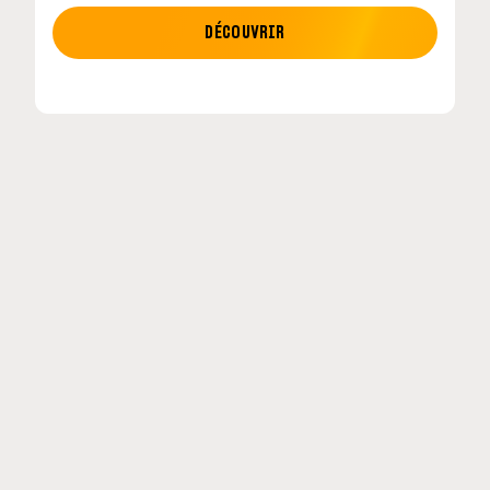
MOTO GP
DÉCOUVRIR
tour en
MotoGP : les cinq constructeurs signent un
accord historique pour 2027-2031