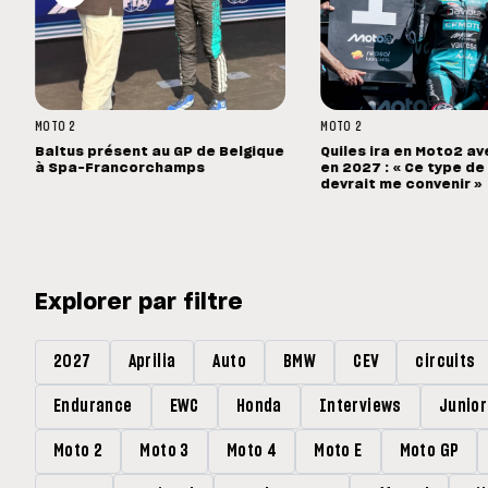
MOTO 2
MOTO 2
Baltus présent au GP de Belgique
Quiles ira en Moto2 a
à Spa-Francorchamps
en 2027 : « Ce type d
devrait me convenir »
Explorer par filtre
2027
Aprilia
Auto
BMW
CEV
circuits
Endurance
EWC
Honda
Interviews
Junio
Moto 2
Moto 3
Moto 4
Moto E
Moto GP