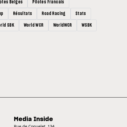
lotes Belges
Pilotes Francais
up
Résultats
Road Racing
Stats
rld SBK
World WCR
WorldWCR
WSBK
Media Inside
Rue de Coquelet, 134