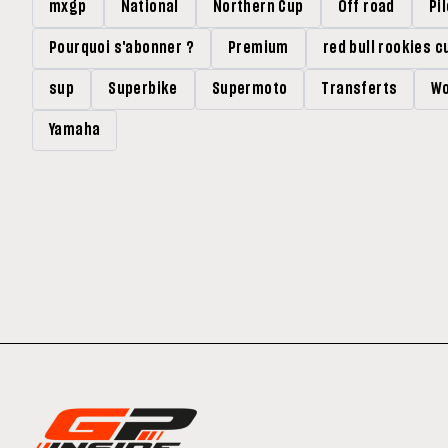
mxgp
National
Northern Cup
Off road
Pi
Pourquoi s'abonner ?
Premium
red bull rookies c
sup
Superbike
Supermoto
Transferts
Wo
Yamaha