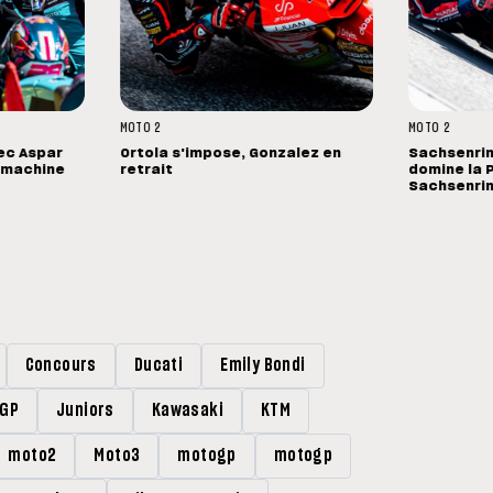
MOTO 2
MOTO 2
vec Aspar
Ortola s'impose, Gonzalez en
Sachsenrin
e machine
retrait
domine la 
Sachsenri
Concours
Ducati
Emily Bondi
rGP
Juniors
Kawasaki
KTM
moto2
Moto3
motogp
motogp