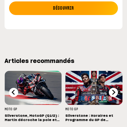
DÉCOUVRIR
Articles recommandés
MOTO GP
MOTO GP
Silverstone, MotoGP (Q1/2) :
Silverstone : Horaires et
e
Martin décroche la pole et
Programme du GP de
bat le record de Silverstone
Grande-Bretagne