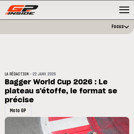
Focus
-
LA RÉDACTION
22 JANV. 2026
Bagger World Cup 2026 : Le
plateau s'étoffe, le format se
GP
MOTO GP
stone : Horaires et
précise
Zarco évite l'opération et vise 
amme du GP de Grande-
retour en septembre
gne
Moto GP