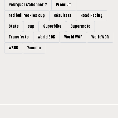
Pourquoi s'abonner ?
Premium
red bull rookies cup
Résultats
Road Racing
Stats
sup
Superbike
Supermoto
Transferts
World SBK
World WCR
WorldWCR
WSBK
Yamaha