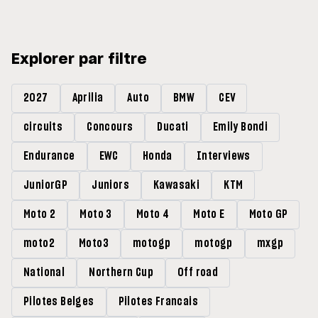
Explorer par filtre
2027
Aprilia
Auto
BMW
CEV
circuits
Concours
Ducati
Emily Bondi
Endurance
EWC
Honda
Interviews
JuniorGP
Juniors
Kawasaki
KTM
Moto 2
Moto 3
Moto 4
Moto E
Moto GP
moto2
Moto3
motogp
motogp
mxgp
National
Northern Cup
Off road
Pilotes Belges
Pilotes Francais