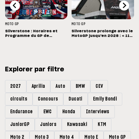
MOTO GP
MOTO GP
Silverstone : Horaires et
Silverstone prolonge avec le
Programme du GP de
MotoGP jusqu'en 2028 : « 11
Grande-Bretagne
vainqueurs différents en 11
Grands Prix »
Explorer par filtre
2027
Aprilia
Auto
BMW
CEV
circuits
Concours
Ducati
Emily Bondi
Endurance
EWC
Honda
Interviews
JuniorGP
Juniors
Kawasaki
KTM
Moto 2
Moto 3
Moto 4
Moto E
Moto GP