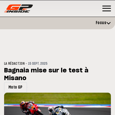
Focus
-
LA RÉDACTION
15 SEPT. 2025
Bagnaia mise sur le test à
Misano
GP
MOTO GP
stone : Horaires et
Zarco évite l'opération et vise 
Moto GP
amme du GP de Grande-
retour en septembre
gne