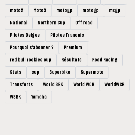
moto2
Moto3
motogp
motogp
mxgp
National
Northern Cup
Off road
Pilotes Belges
Pilotes Francais
Pourquoi s'abonner ?
Premium
red bull rookies cup
Résultats
Road Racing
Stats
sup
Superbike
Supermoto
Transferts
World SBK
World WCR
WorldWCR
WSBK
Yamaha