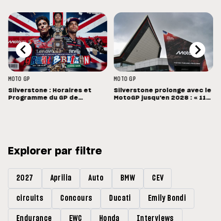
MOTO GP
MOTO GP
Silverstone : Horaires et
Silverstone prolonge avec le
Programme du GP de
MotoGP jusqu'en 2028 : « 11
Grande-Bretagne
vainqueurs différents en 11
Grands Prix »
Explorer par filtre
2027
Aprilia
Auto
BMW
CEV
circuits
Concours
Ducati
Emily Bondi
Endurance
EWC
Honda
Interviews