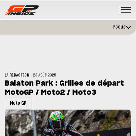
Focus
-
LA RÉDACTION
23 AOÛT 2025
Balaton Park : Grilles de départ
MotoGP / Moto2 / Moto3
P
MOTO GP
stone : Horaires et
Zarco évite l'opération et vise 
Moto GP
amme du GP de Grande-
retour en septembre
gne