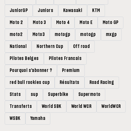
JuniorGP
Juniors
Kawasaki
KTM
Moto 2
Moto 3
Moto 4
Moto E
Moto GP
moto2
Moto3
motogp
motogp
mxgp
National
Northern Cup
Off road
Pilotes Belges
Pilotes Francais
Pourquoi s'abonner ?
Premium
red bull rookies cup
Résultats
Road Racing
Stats
sup
Superbike
Supermoto
Transferts
World SBK
World WCR
WorldWCR
WSBK
Yamaha