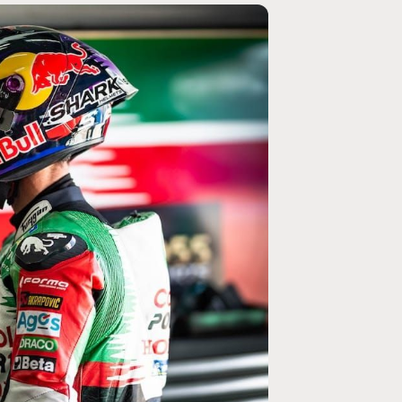
MOTO GP
ogramme du GP de
Zarco évite l'opération et vise un re
septembre