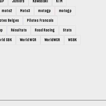
rGP
Juniors
Kawasaki
KTM
moto2
Moto3
motogp
motogp
lotes Belges
Pilotes Francais
up
Résultats
Road Racing
Stats
rld SBK
World WCR
WorldWCR
WSBK