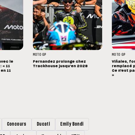
MOTO GP
MOTO GP
avec le
Fernandez prolonge chez
Viñales, fo
 « 11
Trackhouse jusqu'en 2028
remplacé p
 en 11
Ce n'est pa
»
Concours
Ducati
Emily Bondi