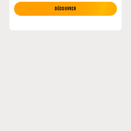
MOTO GP
DÉCOUVRIR
tour en
MotoGP : les cinq constructeurs signent un
accord historique pour 2027-2031