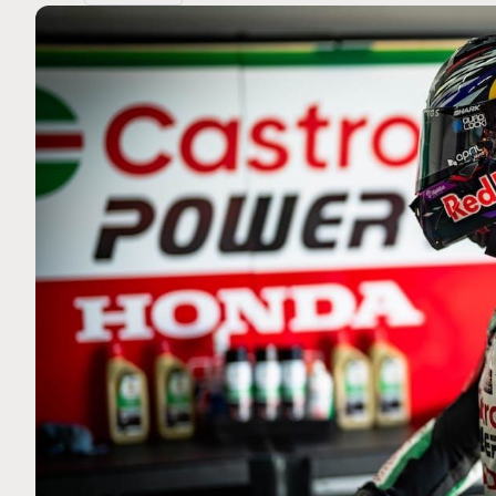
MOTO GP
 Ce club spécial dans
Silverstone : Horaires et Pr
arquez
Grande-Bretagne