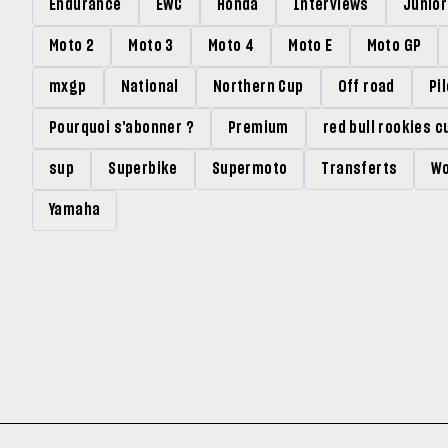
Endurance
EWC
Honda
Interviews
Junio
Moto 2
Moto 3
Moto 4
Moto E
Moto GP
mxgp
National
Northern Cup
Off road
Pi
Pourquoi s'abonner ?
Premium
red bull rookies c
sup
Superbike
Supermoto
Transferts
Wo
Yamaha