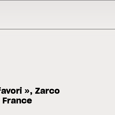
avori », Zarco
e France