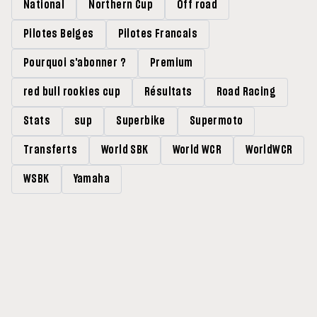
National
Northern Cup
Off road
Pilotes Belges
Pilotes Francais
Pourquoi s'abonner ?
Premium
red bull rookies cup
Résultats
Road Racing
Stats
sup
Superbike
Supermoto
Transferts
World SBK
World WCR
WorldWCR
WSBK
Yamaha