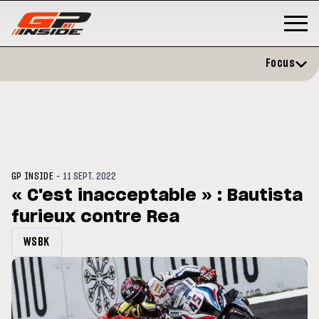
Focus
-
GP INSIDE
11 SEPT. 2022
« C'est inacceptable » : Bautista
furieux contre Rea
GP
MOTO GP
stone : Horaires et
Zarco évite l'opération et vise 
WSBK
amme du GP de Grande-
retour en septembre
gne