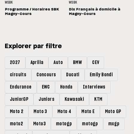
WSBK
WSBK
Programme / Horaires SBK
Dix Français à domicile à
Magny-Cours
Magny-Cours
Explorer par filtre
2027
Aprilia
Auto
BMW
CEV
circuits
Concours
Ducati
Emily Bondi
Endurance
EWC
Honda
Interviews
JuniorGP
Juniors
Kawasaki
KTM
Moto 2
Moto 3
Moto 4
Moto E
Moto GP
moto2
Moto3
motogp
motogp
mxgp